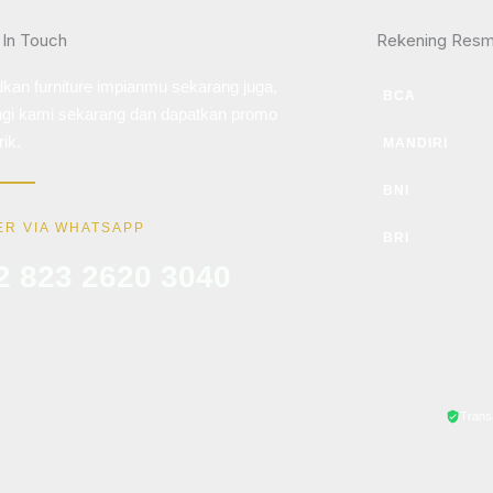
 In Touch
Rekening Resm
kan furniture impianmu sekarang juga,
BCA
gi kami sekarang dan dapatkan promo
ik.
MANDIRI
BNI
R VIA WHATSAPP
BRI
2 823 2620 3040
Trans