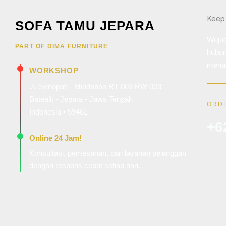
Keep
SOFA TAMU JEPARA
Wujud
PART OF DIMA FURNITURE
hubun
menar
WORKSHOP
Jl. Senopati - Mindahan RT 003 RW 003
Batealit - Jepara - Jawa Tengah
ORDE
Indonesia • 59461
+6
Online 24 Jam!
Konsultasi, pemesanan, dan layanan pelanggan
dengan respons cepat setiap hari.