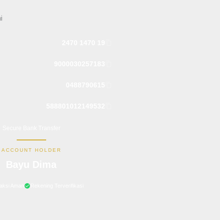
i
2470 1470 19
9000030257183
0488790615
588801012149532
Secure Bank Transfer
ACCOUNT HOLDER
Bayu Dima
aksi Aman
Rekening Terverifikasi