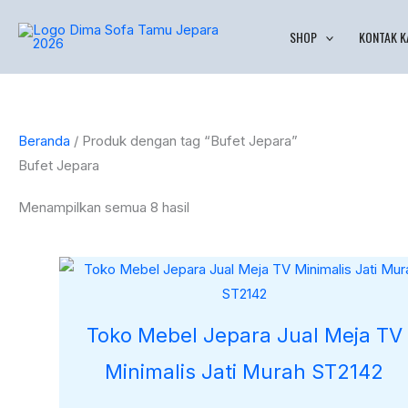
Lewati
Diurutkan
SHOP
KONTAK K
ke
menurut
konten
yang
terbaru
Beranda
/ Produk dengan tag “Bufet Jepara”
Bufet Jepara
Menampilkan semua 8 hasil
Toko Mebel Jepara Jual Meja TV
Minimalis Jati Murah ST2142