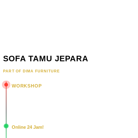
SOFA TAMU JEPARA
PART OF DIMA FURNITURE
WORKSHOP
Jl. Senopati - Mindahan RT 003 RW 003
Batealit - Jepara - Jawa Tengah
Indonesia • 59461
Online 24 Jam!
Konsultasi, pemesanan, dan layanan pelanggan dengan respons