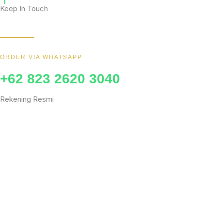
Keep In Touch
Wujudkan furniture impianmu sekarang juga, hubungi kami sekaran
ORDER VIA WHATSAPP
+62 823 2620 3040
Rekening Resmi
BCA
MANDIRI
BNI
BRI