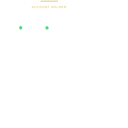
ACCOUNT HOLDER
Bayu Dima
Transaksi Aman
Rekening Terverifikasi
epat setiap hari.