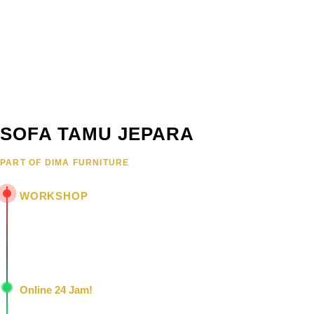
SOFA TAMU JEPARA
PART OF DIMA FURNITURE
WORKSHOP
Jl. Senopati - Mindahan RT 003 RW 003
Batealit - Jepara - Jawa Tengah
Indonesia • 59461
Online 24 Jam!
Konsultasi, pemesanan, dan layanan pelanggan dengan respons c