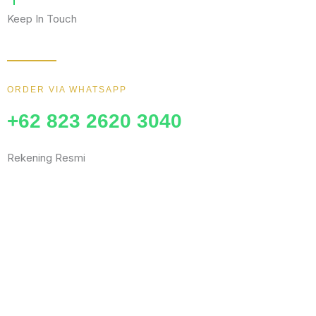
Keep In Touch
Wujudkan furniture impianmu sekarang juga, hubungi kami sekara
ORDER VIA WHATSAPP
+62 823 2620 3040
Rekening Resmi
BCA
MANDIRI
BNI
BRI