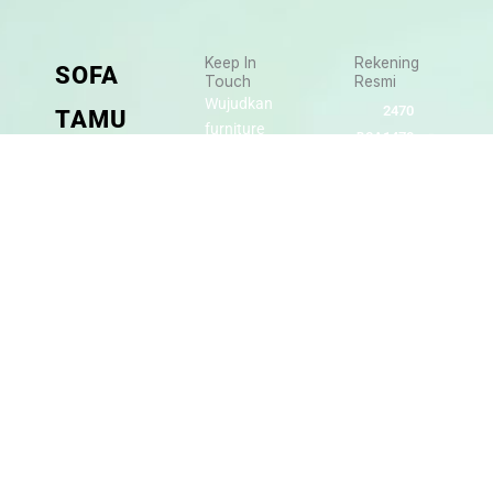
Keep In
Rekening
SOFA
Touch
Resmi
Wujudkan
2470
TAMU
furniture
1470
BCA
impianmu
JEPARA
19
sekarang
juga,
9000030257
PART OF
MANDIRI
DIMA
hubungi
0488790615
BNI
FURNITURE
kami
sekarang
58880101214953
BRI
WORKSHOP
dan
dapatkan
Secure Bank
Jl.
promo
Transfer
Senopati
menarik.
-
ACCOUNT
Mindahan
HOLDER
RT 003
Bayu
RW 003
ORDER
Batealit
Dima
VIA