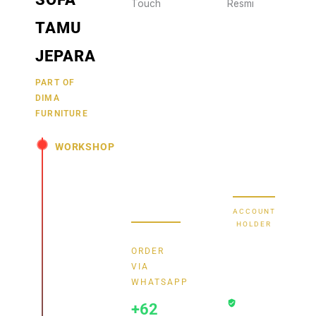
Touch
Resmi
Wujudkan
2470
TAMU
furniture
1470
BCA
impianmu
JEPARA
19
sekarang
juga,
9000030257
PART OF
MANDIRI
DIMA
hubungi
0488790615
BNI
FURNITURE
kami
sekarang
58880101214953
BRI
WORKSHOP
dan
dapatkan
Secure Bank
Jl.
promo
Transfer
Senopati
menarik.
-
ACCOUNT
Mindahan
HOLDER
RT 003
Bayu
RW 003
ORDER
Batealit
Dima
VIA
-
WHATSAPP
Transaksi
Jepara
+62
Aman
- Jawa