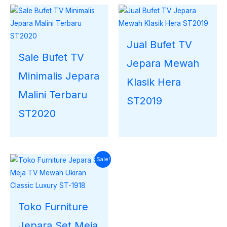
Jual Bufet TV
Sale Bufet TV
Jepara Mewah
Minimalis Jepara
Klasik Hera
Malini Terbaru
ST2019
ST2020
Harga
Harga
Sale!
saat
aslinya
ini
adalah:
adalah:
Rp20.000.000.
Rp18.231.000.
Toko Furniture
Jepara Set Meja