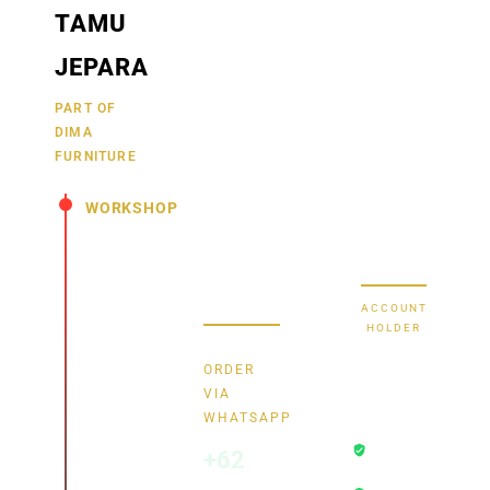
Wujudkan
2470
TAMU
furniture
1470
BCA
impianmu
JEPARA
19
sekarang
juga,
9000030257
PART OF
MANDIRI
DIMA
hubungi
0488790615
BNI
FURNITURE
kami
sekarang
58880101214953
BRI
WORKSHOP
dan
dapatkan
Secure Bank
Jl.
promo
Transfer
Senopati
menarik.
-
ACCOUNT
Mindahan
HOLDER
RT 003
Bayu
RW 003
ORDER
Batealit
Dima
VIA
-
WHATSAPP
Transaksi
Jepara
+62
Aman
- Jawa
Rekening