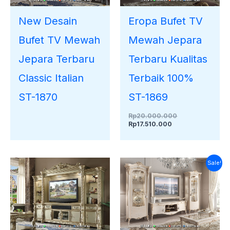
New Desain
Eropa Bufet TV
Bufet TV Mewah
Mewah Jepara
Jepara Terbaru
Terbaru Kualitas
Classic Italian
Terbaik 100%
ST-1870
ST-1869
Rp
20.000.000
Rp
17.510.000
Harga
Harga
Sale!
saat
aslinya
ini
adalah:
adalah:
Rp20.000.000.
Rp18.220.000.