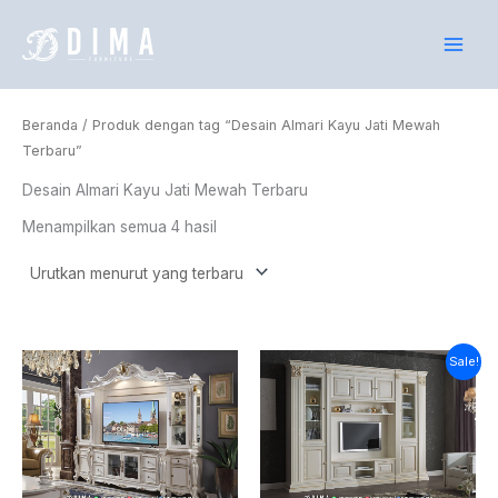
Diurutkan
Lewati
menurut
yang
ke
terbaru
konten
Beranda
/ Produk dengan tag “Desain Almari Kayu Jati Mewah
Terbaru”
Desain Almari Kayu Jati Mewah Terbaru
Menampilkan semua 4 hasil
Harga
Harga
Sale!
saat
aslinya
ini
adalah:
adalah:
Rp20.000.000.
Rp17.510.000.