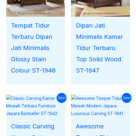
Tempat Tidur
Dipan Jati
Terbaru Dipan
Minimalis Kamar
Jati Minimalis
Tidur Terbaru
Glossy Stain
Top Solid Wood
Colour ST-1948
ST-1947
Harga
Harga
Harga
Harga
Sale!
Sale!
saat
aslinya
saat
aslinya
ini
adalah:
ini
adalah:
adalah:
Rp35.000.000.
adalah:
Rp37.000.000.
Rp33.219.000.
Rp34.562.900.
Classic Carving
Awesome