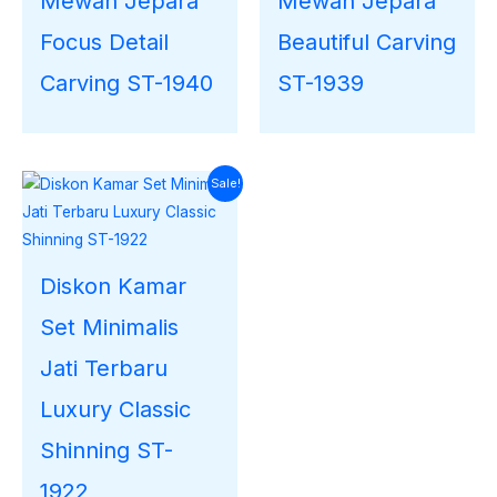
Mewah Jepara
Mewah Jepara
Focus Detail
Beautiful Carving
Carving ST-1940
ST-1939
Harga
Harga
Sale!
saat
aslinya
ini
adalah:
adalah:
Rp33.000.000.
Rp30.267.000.
Diskon Kamar
Set Minimalis
Jati Terbaru
Luxury Classic
Shinning ST-
1922