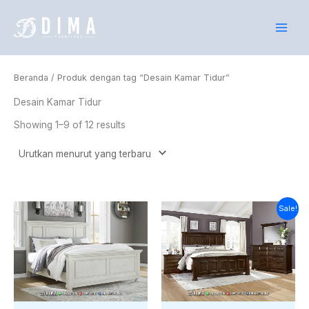
Lewati
ke
konten
Beranda
/ Produk dengan tag “Desain Kamar Tidur”
Desain Kamar Tidur
Showing 1–9 of 12 results
Harga
Harga
Sale!
saat
aslinya
ini
adalah:
adalah:
Rp26.000.000.
Rp23.652.000.