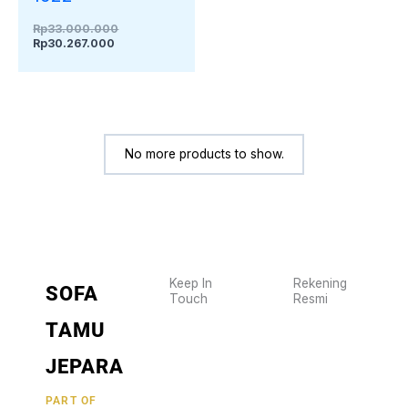
Rp
33.000.000
Rp
30.267.000
No more products to show.
Keep In
Rekening
SOFA
Touch
Resmi
Wujudkan
2470
TAMU
furniture
1470
BCA
impianmu
JEPARA
19
sekarang
juga,
9000030257
PART OF
MANDIRI