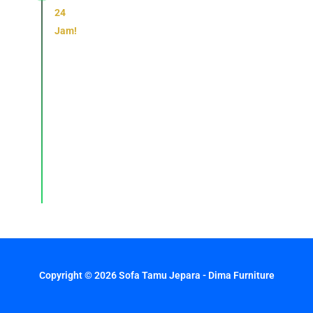
24
Jam!
Konsultasi,
pemesanan,
dan
layanan
pelanggan
dengan
respons
cepat
setiap
hari.
Copyright © 2026 Sofa Tamu Jepara - Dima Furniture