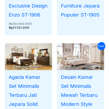
Exclusive Design
Furniture Jepara
Enzo ST-1906
Populer ST-1905
Rp
30.000.000
Rp
27.121.000
Harga
Harga
Sale!
saat
aslinya
ini
adalah:
adalah:
Rp33.000.000.
Rp30.290.000.
Agacia Kamar
Desain Kamar
Set Minimalis
Set Minimalis
Terbaru Jati
Mewah Terbaru
Jepara Solid
Modern Style