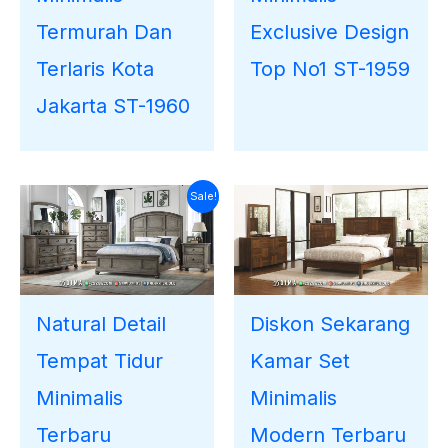
Termurah Dan
Exclusive Design
Terlaris Kota
Top No1 ST-1959
Jakarta ST-1960
Harga
Harga
Sale!
saat
aslinya
ini
adalah:
adalah:
Rp30.000.000.
Rp27.121.000.
Natural Detail
Diskon Sekarang
Tempat Tidur
Kamar Set
Minimalis
Minimalis
Terbaru
Modern Terbaru