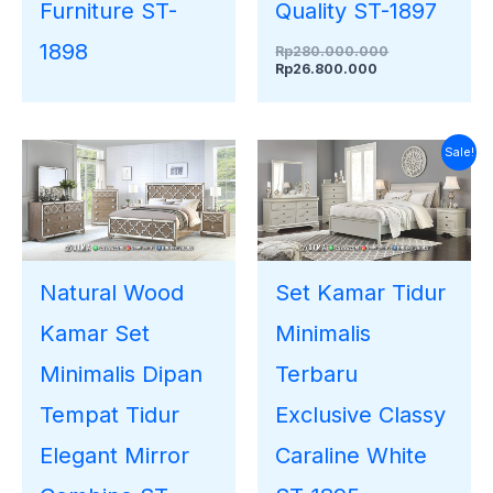
Furniture ST-
Quality ST-1897
1898
Rp
280.000.000
Rp
26.800.000
Harga
Harga
Sale!
saat
aslinya
ini
adalah:
adalah:
Rp30.000.000.
Rp27.530.000.
Natural Wood
Set Kamar Tidur
Kamar Set
Minimalis
Minimalis Dipan
Terbaru
Tempat Tidur
Exclusive Classy
Elegant Mirror
Caraline White