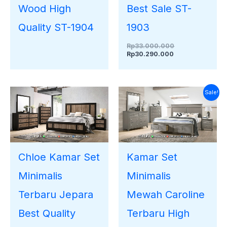
Wood High
Best Sale ST-
Quality ST-1904
1903
Rp
33.000.000
Rp
30.290.000
Harga
Harga
Sale!
saat
aslinya
ini
adalah:
adalah:
Rp280.000.00
Rp26.800.000.
Chloe Kamar Set
Kamar Set
Minimalis
Minimalis
Terbaru Jepara
Mewah Caroline
Best Quality
Terbaru High