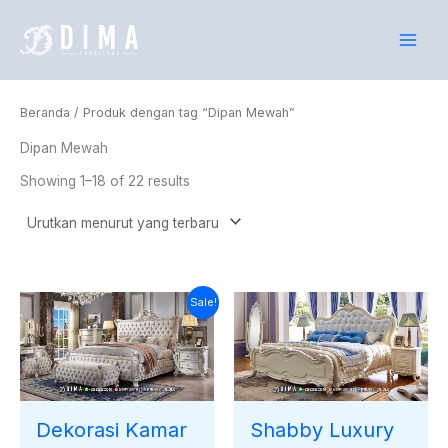
Lewati
ke
konten
Beranda
/ Produk dengan tag “Dipan Mewah”
Dipan Mewah
Showing 1–18 of 22 results
Harga
Harga
Sale!
saat
aslinya
ini
adalah:
adalah:
Rp40.000.000.
Rp37.671.000.
Dekorasi Kamar
Shabby Luxury