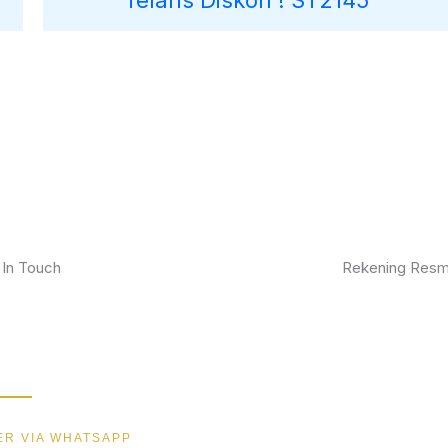
Telaris Diskon ! ST2145
 In Touch
Rekening Resm
kan furniture impianmu sekarang juga,
BCA
gi kami sekarang dan dapatkan promo
ik.
MANDIRI
BNI
R VIA WHATSAPP
BRI