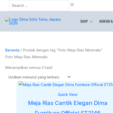
Lewati
Search
Diurutkan
ke
…
menurut
konten
yang
SHOP
KONTAK K
terbaru
Beranda
/ Produk dengan tag “Foto Meja Rias Minimalis”
Foto Meja Rias Minimalis
Menampilkan semua 2 hasil
Quick View
Meja Rias Cantik Elegan Dima