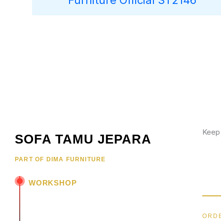
Furniture Official ST2146
Keep
SOFA TAMU JEPARA
Wujud
PART OF DIMA FURNITURE
hubun
menar
WORKSHOP
Jl. Senopati - Mindahan RT 003 RW 003
Batealit - Jepara - Jawa Tengah
ORDE