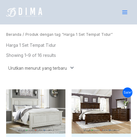
Lewati
ke
konten
Beranda
/ Produk dengan tag “Harga 1 Set Tempat Tidur”
Harga 1 Set Tempat Tidur
Showing 1–9 of 16 results
Harga
Harga
Sale!
saat
aslinya
ini
adalah:
adalah:
Rp26.000.000.
Rp23.652.000.