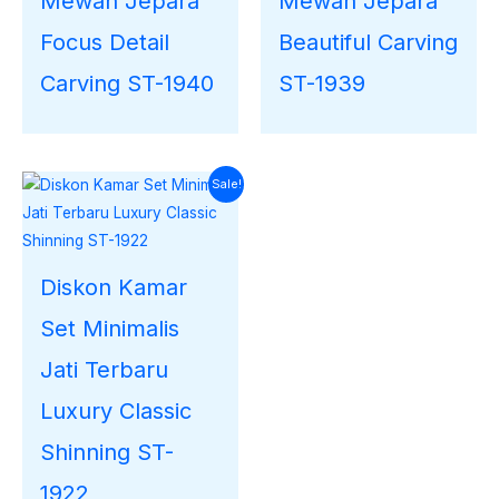
Mewah Jepara
Mewah Jepara
Focus Detail
Beautiful Carving
Carving ST-1940
ST-1939
Harga
Harga
Sale!
saat
aslinya
ini
adalah:
adalah:
Rp33.000.000.
Rp30.267.000.
Diskon Kamar
Set Minimalis
Jati Terbaru
Luxury Classic
Shinning ST-
1922