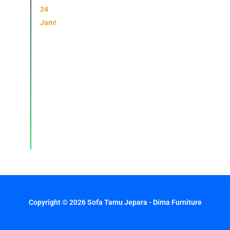
24
Jam!
Konsultasi,
pemesanan,
dan
layanan
pelanggan
dengan
respons
cepat
setiap
hari.
Copyright © 2026 Sofa Tamu Jepara - Dima Furniture