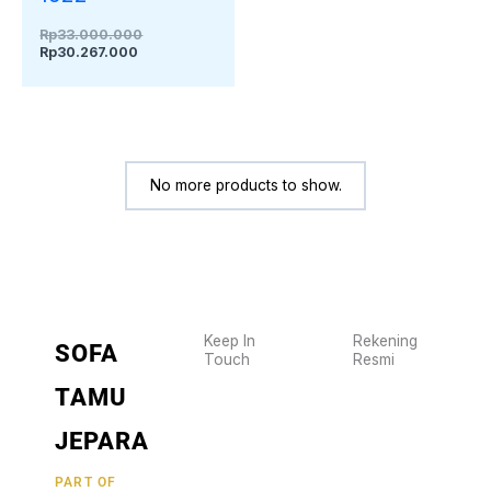
Rp
33.000.000
Rp
30.267.000
No more products to show.
Keep In
Rekening
SOFA
Touch
Resmi
Wujudkan
2470
TAMU
furniture
1470
BCA
impianmu
JEPARA
19
sekarang
juga,
9000030257
PART OF
MANDIRI