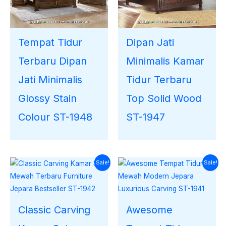
Tempat Tidur
Dipan Jati
Terbaru Dipan
Minimalis Kamar
Jati Minimalis
Tidur Terbaru
Glossy Stain
Top Solid Wood
Colour ST-1948
ST-1947
Harga
Harga
Harga
Harga
Sale!
Sale!
saat
aslinya
saat
aslinya
ini
adalah:
ini
adalah:
adalah:
Rp35.000.000.
adalah:
Rp37.000.000.
Rp33.219.000.
Rp34.562.900.
Classic Carving
Awesome