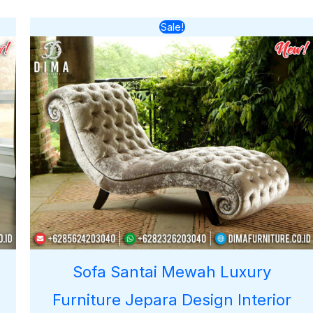
Harga
Harga
Sale!
aslinya
saat
adalah:
ini
Rp8.000.000.
adalah:
0.
Rp7.000.000.
Sofa Santai Mewah Luxury
Furniture Jepara Design Interior