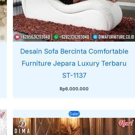
Desain Sofa Bercinta Comfortable
Furniture Jepara Luxury Terbaru
ST-1137
Rp
6.000.000
Harga
Harga
Sale!
aslinya
saat
adalah:
ini
Rp8.000.000.
adalah:
Rp6.000.000.