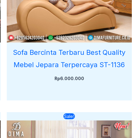
Sofa Bercinta Terbaru Best Quality
Mebel Jepara Terpercaya ST-1136
Rp
6.000.000
Harga
Harga
Sale!
aslinya
saat
adalah:
ini
Rp8.000.000.
adalah:
Rp6.500.000.