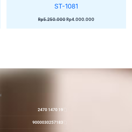
ST-1081
Rp
5.250.000
Rp
4.000.000
i
2470 1470 19
9000030257183