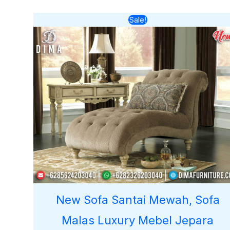
Harga
Harga
Sale!
aslinya
saat
adalah:
ini
Rp8.000.000.
adalah:
Rp7.000.00
New Sofa Santai Mewah, Sofa
Malas Luxury Mebel Jepara