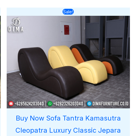
Harga
Harga
Sale!
aslinya
saat
adalah:
ini
Rp5.250.000.
adalah:
Rp4.000.000.
Buy Now Sofa Tantra Kamasutra
Cleopatra Luxury Classic Jepara