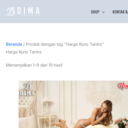
Lewati
Diurutkan
SHOP
KONTAK K
ke
menurut
konten
yang
terbaru
Beranda
/ Produk dengan tag “Harga Kursi Tantra”
Harga Kursi Tantra
Menampilkan 1–9 dari 19 hasil