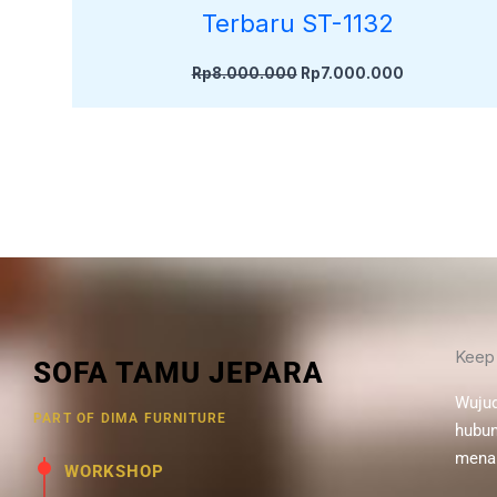
Terbaru ST-1132
Rp
8.000.000
Rp
7.000.000
Keep
SOFA TAMU JEPARA
Wujud
PART OF DIMA FURNITURE
hubun
menar
WORKSHOP