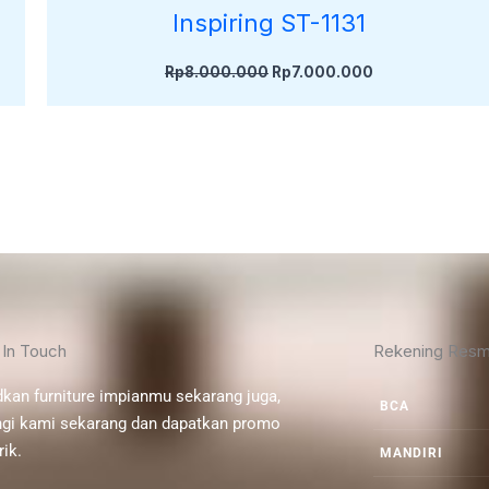
Inspiring ST-1131
Rp
8.000.000
Rp
7.000.000
 In Touch
Rekening Resm
kan furniture impianmu sekarang juga,
BCA
gi kami sekarang dan dapatkan promo
ik.
MANDIRI