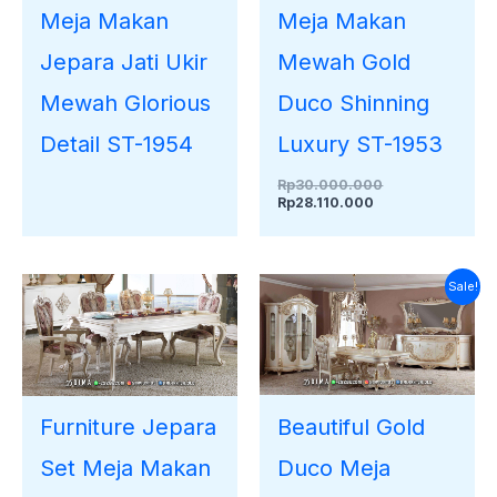
Meja Makan
Meja Makan
Mewah Gold
Jepara Jati Ukir
Duco Shinning
Mewah Glorious
Luxury ST-1953
Detail ST-1954
Rp
30.000.000
Rp
28.110.000
Harga
Harga
Sale!
saat
aslinya
ini
adalah:
adalah:
Rp38.000.000.
Rp35.421.000.
Beautiful Gold
Furniture Jepara
Duco Meja
Set Meja Makan