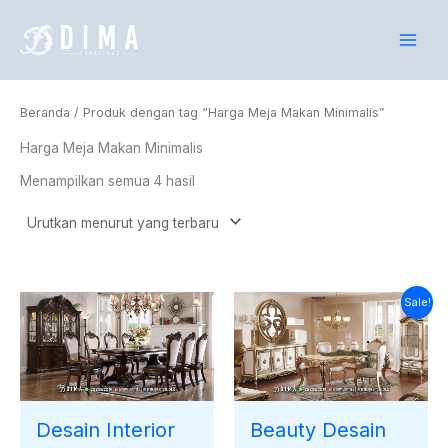
Diurutkan
Lewati
menurut
yang
ke
terbaru
konten
Beranda
/ Produk dengan tag “Harga Meja Makan Minimalis”
Harga Meja Makan Minimalis
Menampilkan semua 4 hasil
Harga
Harga
Sale!
saat
aslinya
ini
adalah:
adalah:
Rp30.000.000.
Rp28.110.000.
Beauty Desain
Desain Interior