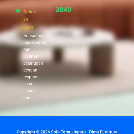
3040
Online
24
Jam!
Konsultasi,
pemesanan,
dan
layanan
pelanggan
dengan
respons
cepat
setiap
hari.
Copyright © 2026 Sofa Tamu Jepara - Dima Furniture