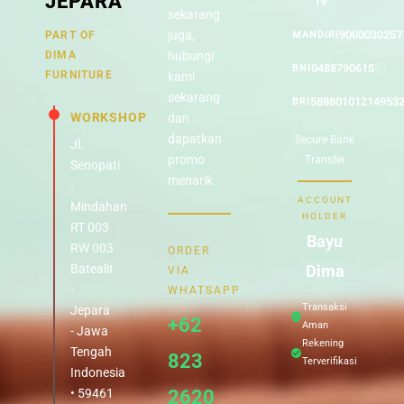
JEPARA
19
sekarang
juga,
9000030257
PART OF
MANDIRI
DIMA
hubungi
0488790615
BNI
FURNITURE
kami
sekarang
58880101214953
BRI
WORKSHOP
dan
dapatkan
Secure Bank
Jl.
promo
Transfer
Senopati
menarik.
-
ACCOUNT
Mindahan
HOLDER
RT 003
Bayu
RW 003
ORDER
Batealit
Dima
VIA
-
WHATSAPP
Transaksi
Jepara
+62
Aman
- Jawa
Rekening
Tengah
823
Terverifikasi
Indonesia
• 59461
2620