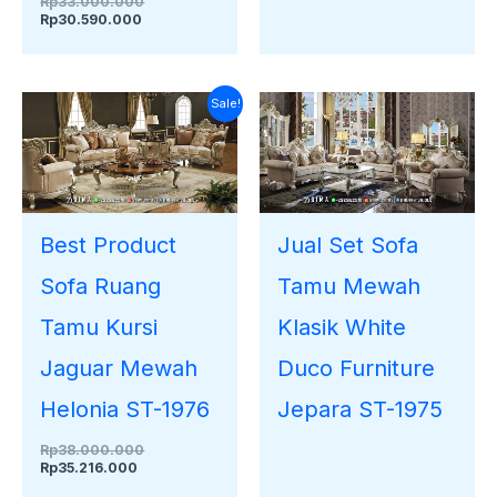
Rp
33.000.000
Rp
30.590.000
Harga
Harga
Sale!
saat
aslinya
ini
adalah:
adalah:
Rp38.000.000.
Rp35.216.000.
Best Product
Jual Set Sofa
Sofa Ruang
Tamu Mewah
Tamu Kursi
Klasik White
Jaguar Mewah
Duco Furniture
Helonia ST-1976
Jepara ST-1975
Rp
38.000.000
Rp
35.216.000