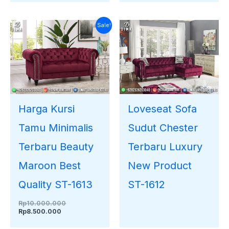
Harga
Harga
Sale!
saat
aslinya
ini
adalah:
adalah:
Rp10.000.000.
Rp8.500.000.
Harga Kursi
Loveseat Sofa
Tamu Minimalis
Sudut Chester
Terbaru Beauty
Terbaru Luxury
Maroon Best
New Product
Quality ST-1613
ST-1612
Rp
10.000.000
Rp
8.500.000