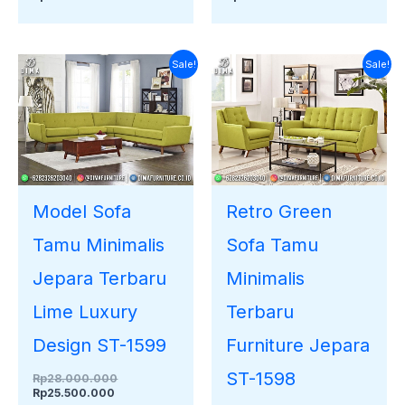
Harga
Harga
Harga
Harga
Sale!
Sale!
saat
aslinya
saat
aslinya
ini
adalah:
ini
adalah:
adalah:
Rp28.000.000.
adalah:
Rp23.000.000.
Rp25.500.000.
Rp19.900.000.
Model Sofa
Retro Green
Tamu Minimalis
Sofa Tamu
Jepara Terbaru
Minimalis
Lime Luxury
Terbaru
Design ST-1599
Furniture Jepara
ST-1598
Rp
28.000.000
Rp
25.500.000