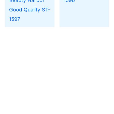
Beauty Harbor
1596
Good Quality ST-
1597
Elegant Style
Ide Desain Sofa
Sofa Tamu
Terbaru Jepara
Terbaru Kota
Classy Best
Jepara High
Product ST-1594
Quality ST-1595