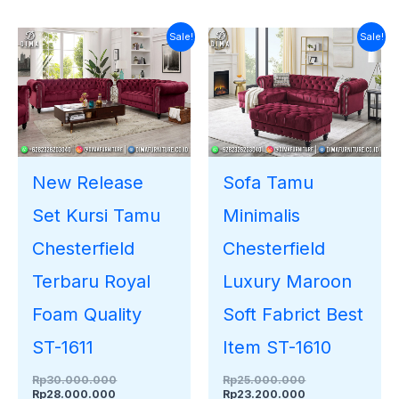
Harga
Harga
Harga
Harga
Sale!
Sale!
saat
aslinya
aslinya
saat
ini
adalah:
adalah:
ini
adalah:
Rp30.000.000.
Rp25.000.000.
adalah:
Rp28.000.000.
Rp23.200.000.
New Release
Sofa Tamu
Set Kursi Tamu
Minimalis
Chesterfield
Chesterfield
Terbaru Royal
Luxury Maroon
Foam Quality
Soft Fabrict Best
ST-1611
Item ST-1610
Rp
30.000.000
Rp
25.000.000
Rp
28.000.000
Rp
23.200.000