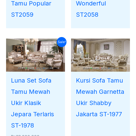
Tamu Popular
Wonderful
ST2059
ST2058
Harga
Harga
Sale!
saat
aslinya
ini
adalah:
adalah:
Rp33.000.000.
Rp30.590.000.
Luna Set Sofa
Kursi Sofa Tamu
Tamu Mewah
Mewah Garnetta
Ukir Klasik
Ukir Shabby
Jepara Terlaris
Jakarta ST-1977
ST-1978