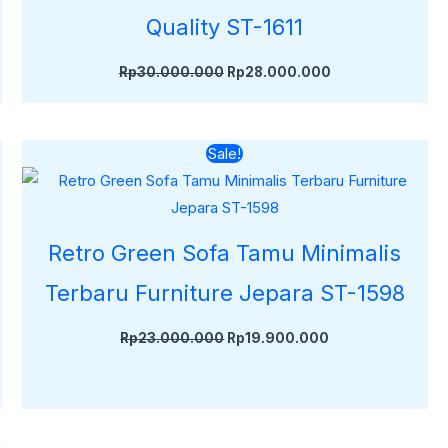
Quality ST-1611
Rp
30.000.000
Rp
28.000.000
Harga
Harga
Sale!
aslinya
saat
adalah:
ini
Rp23.000.000.
adalah:
0.
Rp19.900.000.
Retro Green Sofa Tamu Minimalis
Terbaru Furniture Jepara ST-1598
Rp
23.000.000
Rp
19.900.000