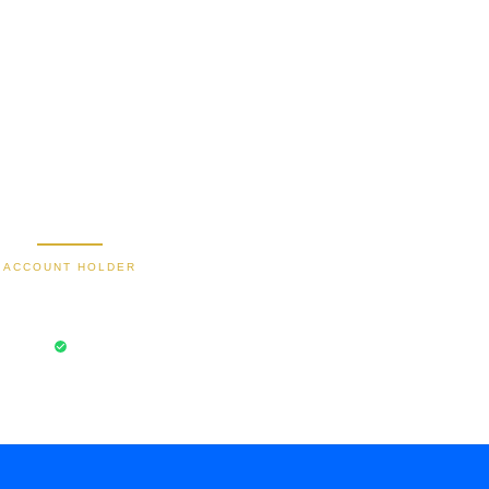
2470 1470 19
9000030257183
0488790615
588801012149532
Secure Bank Transfer
ACCOUNT HOLDER
Bayu Dima
aksi Aman
Rekening Terverifikasi