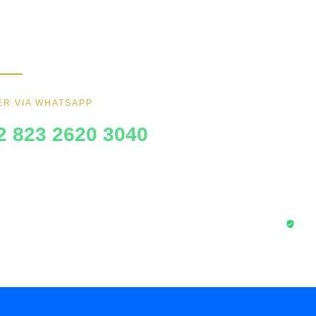
kan furniture impianmu sekarang juga,
BCA
gi kami sekarang dan dapatkan promo
ik.
MANDIRI
BNI
R VIA WHATSAPP
BRI
2 823 2620 3040
Trans