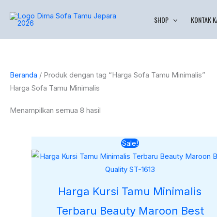
Lewati
Diurutkan
SHOP
KONTAK K
ke
menurut
konten
yang
terbaru
Beranda
/ Produk dengan tag “Harga Sofa Tamu Minimalis”
Harga Sofa Tamu Minimalis
Menampilkan semua 8 hasil
Harga
Harga
Sale!
aslinya
saat
adalah:
ini
Rp10.000.000.
adalah:
Rp8.500.0
Harga Kursi Tamu Minimalis
Terbaru Beauty Maroon Best