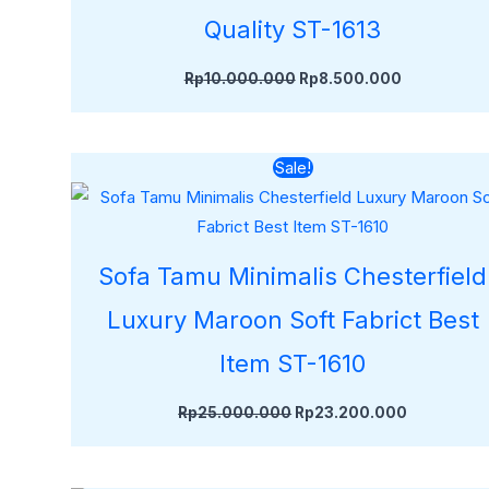
Quality ST-1613
Rp
10.000.000
Rp
8.500.000
Harga
Harga
Sale!
aslinya
saat
adalah:
ini
Rp25.000.000.
adalah:
Rp23.200.
Sofa Tamu Minimalis Chesterfield
Luxury Maroon Soft Fabrict Best
Item ST-1610
Rp
25.000.000
Rp
23.200.000