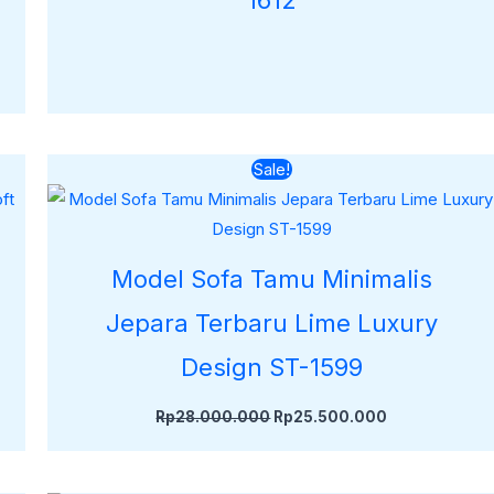
Harga
Harga
Sale!
aslinya
saat
adalah:
ini
Rp28.000.000.
adalah:
000.
Rp25.500.00
Model Sofa Tamu Minimalis
Jepara Terbaru Lime Luxury
Design ST-1599
Rp
28.000.000
Rp
25.500.000