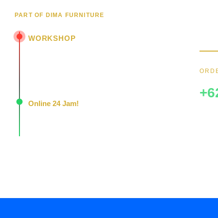
Wujud
PART OF DIMA FURNITURE
hubun
menar
WORKSHOP
Jl. Senopati - Mindahan RT 003 RW 003
Batealit - Jepara - Jawa Tengah
ORDE
Indonesia • 59461
+6
Online 24 Jam!
Konsultasi, pemesanan, dan layanan pelanggan
dengan respons cepat setiap hari.