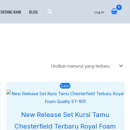
TENTANG KAMI
BLOG
Log In
Harga
Harga
Sale!
aslinya
saat
adalah:
ini
Rp30.000.000.
adalah:
Rp28.000.000.
New Release Set Kursi Tamu
Chesterfield Terbaru Royal Foam