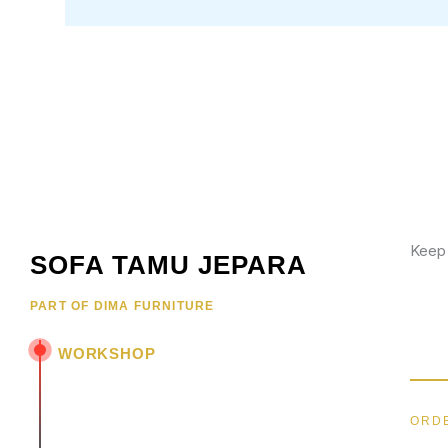
Keep
SOFA TAMU JEPARA
Wujud
PART OF DIMA FURNITURE
hubun
menar
WORKSHOP
Jl. Senopati - Mindahan RT 003 RW 003
Batealit - Jepara - Jawa Tengah
ORDE
Indonesia • 59461