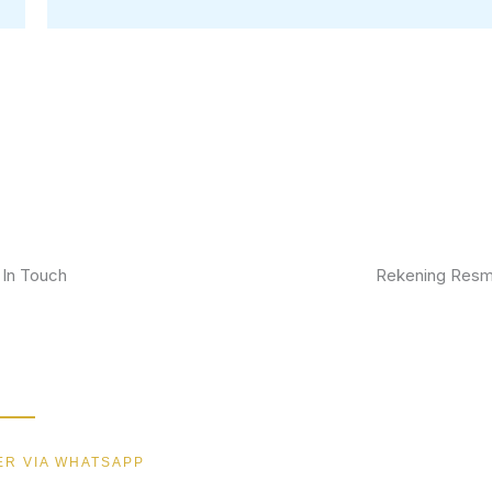
 In Touch
Rekening Resm
kan furniture impianmu sekarang juga,
BCA
gi kami sekarang dan dapatkan promo
ik.
MANDIRI
BNI
R VIA WHATSAPP
BRI