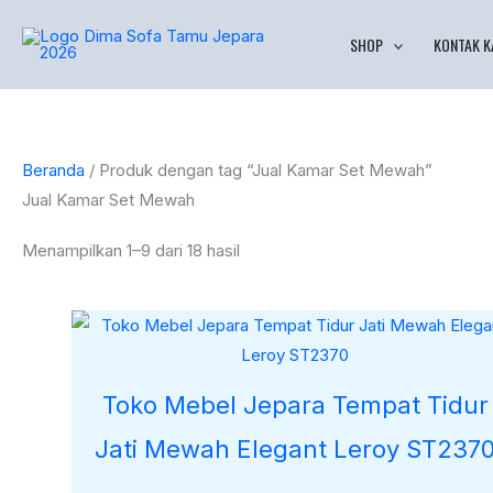
Lewati
Diurutkan
SHOP
KONTAK K
ke
menurut
konten
yang
terbaru
Beranda
/ Produk dengan tag “Jual Kamar Set Mewah”
Jual Kamar Set Mewah
Menampilkan 1–9 dari 18 hasil
Toko Mebel Jepara Tempat Tidur
Jati Mewah Elegant Leroy ST237