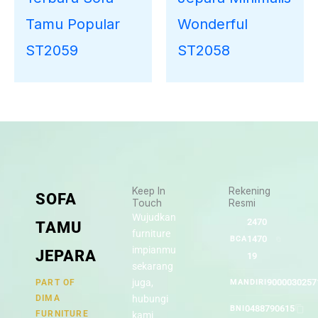
Tamu Popular
Wonderful
ST2059
ST2058
Keep In
Rekening
SOFA
Touch
Resmi
Wujudkan
2470
TAMU
furniture
1470
BCA
impianmu
JEPARA
19
sekarang
juga,
9000030257
PART OF
MANDIRI
DIMA
hubungi
0488790615
BNI
FURNITURE
kami