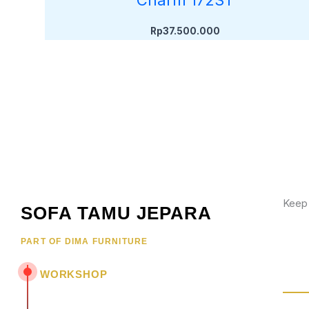
Charm 172ST
Rp
37.500.000
Keep
SOFA TAMU JEPARA
Wujud
PART OF DIMA FURNITURE
hubun
menar
WORKSHOP
Jl. Senopati - Mindahan RT 003 RW 003