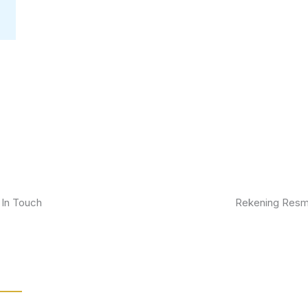
 In Touch
Rekening Resm
kan furniture impianmu sekarang juga,
BCA
gi kami sekarang dan dapatkan promo
ik.
MANDIRI
BNI