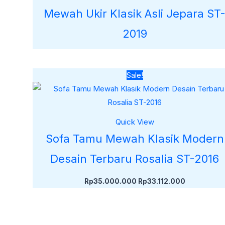
Mewah Ukir Klasik Asli Jepara ST
2019
Harga
Harga
Sale!
aslinya
saat
adalah:
ini
Rp35.000.000.
adalah:
Rp33.112.0
Quick View
Sofa Tamu Mewah Klasik Modern
Desain Terbaru Rosalia ST-2016
Rp
35.000.000
Rp
33.112.000