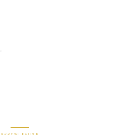
i
2470 1470 19
9000030257183
0488790615
588801012149532
Secure Bank Transfer
ACCOUNT HOLDER