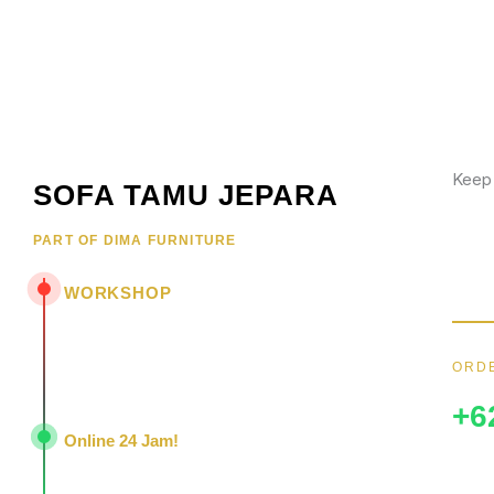
Keep
SOFA TAMU JEPARA
Wujud
PART OF DIMA FURNITURE
hubun
menar
WORKSHOP
Jl. Senopati - Mindahan RT 003 RW 003
Batealit - Jepara - Jawa Tengah
ORDE
Indonesia • 59461
+6
Online 24 Jam!
Konsultasi, pemesanan, dan layanan pelanggan