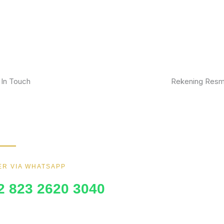
 In Touch
Rekening Resm
kan furniture impianmu sekarang juga,
BCA
gi kami sekarang dan dapatkan promo
ik.
MANDIRI
BNI
R VIA WHATSAPP
BRI
2 823 2620 3040