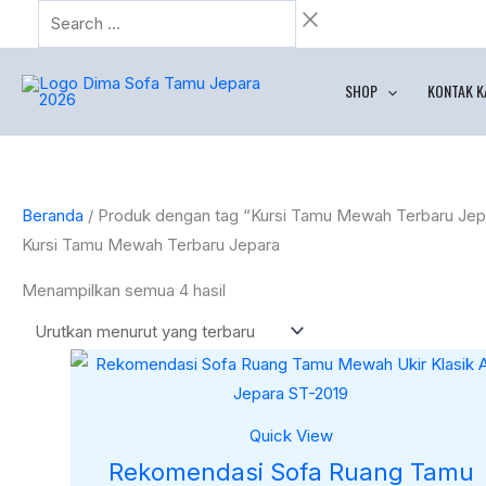
Lewati
Search
Diurutkan
ke
…
menurut
konten
yang
SHOP
KONTAK K
terbaru
Beranda
/ Produk dengan tag “Kursi Tamu Mewah Terbaru Jep
Kursi Tamu Mewah Terbaru Jepara
Menampilkan semua 4 hasil
Quick View
Rekomendasi Sofa Ruang Tamu