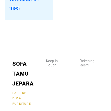
1695
Keep In
Rekening
SOFA
Touch
Resmi
Wujudkan
2470
TAMU
furniture
1470
BCA
impianmu
JEPARA
19
sekarang
juga,
9000030257
PART OF
MANDIRI
DIMA
hubungi
0488790615
BNI
FURNITURE
kami
sekarang