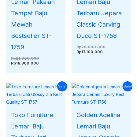
Lemari Pakaian
Lemari Baju
Tempat Baju
Terbaru Jepara
Mewah
Classic Carving
Bestseller ST-
Duco ST-1758
1759
Rp
20.000.000
Rp
17.100.000
Rp
21.000.000
Rp
18.900.000
Harga
Harga
Harga
Harga
Sale!
Sale!
saat
aslinya
saat
aslinya
ini
adalah:
ini
adalah:
adalah:
Rp21.000.000.
adalah:
Rp25.000.000.
Rp18.700.000.
Rp23.450.000.
Toko Furniture
Golden Agelina
Lemari Baju
Lemari Baju