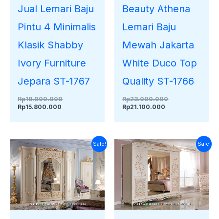
Jual Lemari Baju
Beauty Athena
Pintu 4 Minimalis
Lemari Baju
Klasik Shabby
Mewah Jakarta
Ivory Furniture
White Duco Top
Jepara ST-1767
Quality ST-1766
Rp
18.000.000
Rp
23.000.000
Rp
15.800.000
Rp
21.100.000
Harga
Harga
Harga
Harga
Sale!
Sale!
saat
aslinya
saat
aslinya
ini
adalah:
ini
adalah:
adalah:
Rp23.000.000.
adalah:
Rp22.000.000.
Rp20.500.000.
Rp20.150.000.