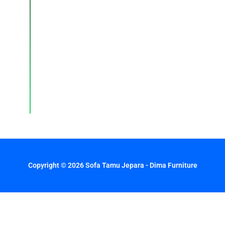
Konsultasi,
pemesanan,
dan
layanan
pelanggan
dengan
respons
cepat
setiap
hari.
Copyright © 2026 Sofa Tamu Jepara - Dima Furniture