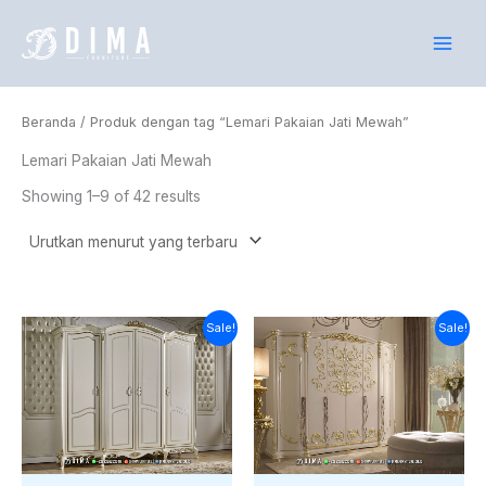
Lewati
ke
konten
Beranda
/ Produk dengan tag “Lemari Pakaian Jati Mewah”
Lemari Pakaian Jati Mewah
Showing 1–9 of 42 results
Harga
Harga
Harga
Harga
Sale!
Sale!
saat
aslinya
saat
aslinya
ini
adalah:
ini
adalah:
adalah:
Rp18.000.000.
adalah:
Rp23.000.000.
Rp15.800.000.
Rp21.100.000.