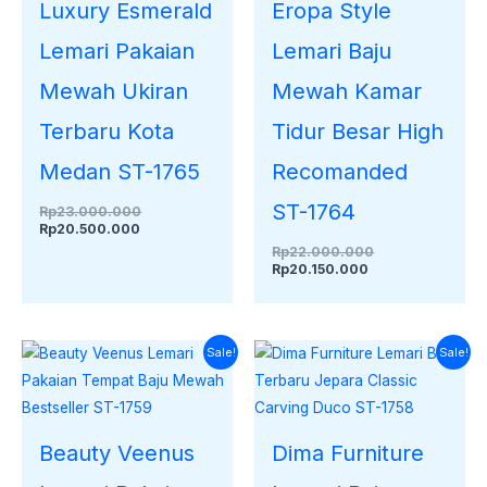
Luxury Esmerald
Eropa Style
Lemari Pakaian
Lemari Baju
Mewah Ukiran
Mewah Kamar
Terbaru Kota
Tidur Besar High
Medan ST-1765
Recomanded
ST-1764
Rp
23.000.000
Rp
20.500.000
Rp
22.000.000
Rp
20.150.000
Harga
Harga
Harga
Harga
Sale!
Sale!
saat
aslinya
saat
aslinya
ini
adalah:
ini
adalah:
adalah:
Rp21.000.000.
adalah:
Rp20.000.000.
Rp18.900.000.
Rp17.100.000.
Beauty Veenus
Dima Furniture