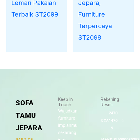
Lemari Pakaian
Jepara,
Terbaik ST2099
Furniture
Terpercaya
ST2098
Keep In
Rekening
SOFA
Touch
Resmi
Wujudkan
2470
TAMU
furniture
1470
BCA
impianmu
JEPARA
19
sekarang
juga,
9000030257
PART OF
MANDIRI