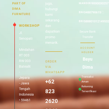
juga,
9000030257
PART OF
MANDIRI
DIMA
hubungi
0488790615
BNI
FURNITURE
kami
sekarang
58880101214953
BRI
WORKSHOP
dan
dapatkan
Secure Bank
Jl.
promo
Transfer
Senopati
menarik.
-
ACCOUNT
Mindahan
HOLDER
RT 003
Bayu
RW 003
ORDER
Batealit
Dima
VIA
-
WHATSAPP
Transaksi
Jepara
+62
Aman
- Jawa
Rekening
Tengah
823
Terverifikasi
Indonesia
• 59461
2620