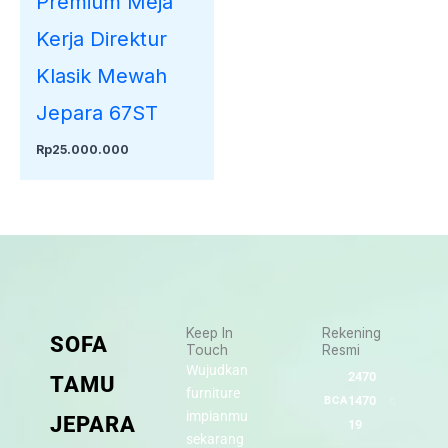
Premium Meja
Kerja Direktur
Klasik Mewah
Jepara 67ST
Rp
25.000.000
Keep In
Rekening
SOFA
Touch
Resmi
Wujudkan
2470
TAMU
furniture
1470
BCA
impianmu
JEPARA
19
sekarang