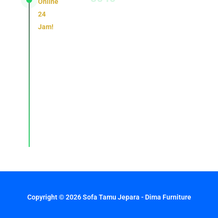
Online
24
Jam!
Konsultasi,
pemesanan,
dan
layanan
pelanggan
dengan
respons
cepat
setiap
hari.
Copyright © 2026 Sofa Tamu Jepara - Dima Furniture