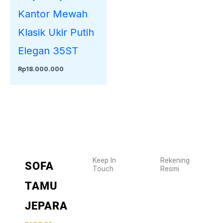
Kantor Mewah
Klasik Ukir Putih
Elegan 35ST
Rp
18.000.000
Keep In
Rekening
SOFA
Touch
Resmi
Wujudkan
2470
TAMU
furniture
1470
BCA
impianmu
JEPARA
19
sekarang