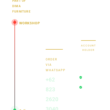
juga,
9000030257
PART OF
MANDIRI
DIMA
hubungi
0488790615
BNI
FURNITURE
kami
sekarang
58880101214953
BRI
WORKSHOP
dan
dapatkan
Secure Bank
Jl.
promo
Transfer
Senopati
menarik.
-
ACCOUNT
Mindahan
HOLDER
RT 003
Bayu
RW 003
ORDER
Batealit
Dima
VIA
-
WHATSAPP
Transaksi
Jepara
+62
Aman
- Jawa
Rekening
Tengah
823
Terverifikasi
Indonesia
• 59461
2620
3040