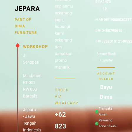
1470
BCA
impianmu
JEPARA
19
sekarang
juga,
9000030257
PART OF
MANDIRI
DIMA
hubungi
0488790615
BNI
FURNITURE
kami
sekarang
58880101214953
BRI
WORKSHOP
dan
dapatkan
Secure Bank
Jl.
promo
Transfer
Senopati
menarik.
-
ACCOUNT
Mindahan
HOLDER
RT 003
Bayu
RW 003
ORDER
Batealit
Dima
VIA
-
WHATSAPP
Transaksi
Jepara
+62
Aman
- Jawa
Rekening
Tengah
823
Terverifikasi
Indonesia