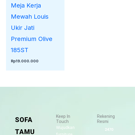
Meja Kerja
Mewah Louis
Ukir Jati
Premium Olive
185ST
Rp
19.000.000
Keep In
Rekening
SOFA
Touch
Resmi
Wujudkan
2470
TAMU
furniture