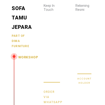
Keep In
Rekening
SOFA
Touch
Resmi
Wujudkan
2470
TAMU
furniture
1470
BCA
impianmu
JEPARA
19
sekarang
juga,
9000030257
PART OF
MANDIRI
DIMA
hubungi
0488790615
BNI
FURNITURE
kami
sekarang
58880101214953
BRI
WORKSHOP
dan
dapatkan
Secure Bank
Jl.
promo
Transfer
Senopati
menarik.
-
ACCOUNT
Mindahan
HOLDER
RT 003
Bayu
RW 003
ORDER
Batealit
Dima
VIA
-
WHATSAPP