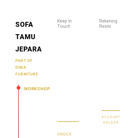
Keep In
Rekening
SOFA
Touch
Resmi
Wujudkan
2470
TAMU
furniture
1470
BCA
impianmu
JEPARA
19
sekarang
juga,
9000030257
PART OF
MANDIRI
DIMA
hubungi
0488790615
BNI
FURNITURE
kami
sekarang
58880101214953
BRI
WORKSHOP
dan
dapatkan
Secure Bank
Jl.
promo
Transfer
Senopati
menarik.
-
ACCOUNT
Mindahan
HOLDER
RT 003
Bayu
RW 003
ORDER