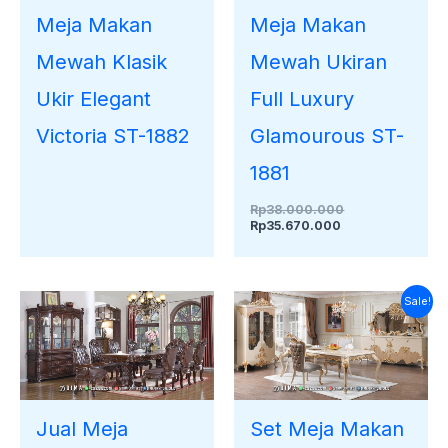
Meja Makan
Meja Makan
Mewah Klasik
Mewah Ukiran
Ukir Elegant
Full Luxury
Victoria ST-1882
Glamourous ST-
1881
Rp
38.000.000
Rp
35.670.000
Harga
Harga
Sale!
saat
aslinya
ini
adalah:
adalah:
Rp30.000.000.
Rp26.710.000.
Jual Meja
Set Meja Makan