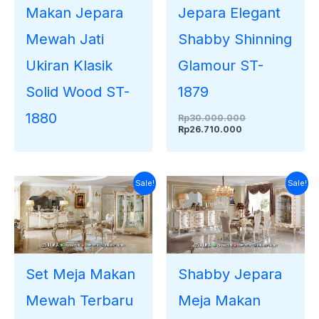
Makan Jepara
Jepara Elegant
Mewah Jati
Shabby Shinning
Ukiran Klasik
Glamour ST-
Solid Wood ST-
1879
1880
Rp
30.000.000
Rp
26.710.000
Harga
Harga
Harga
Harga
Sale!
Sale!
saat
aslinya
aslinya
saat
ini
adalah:
adalah:
ini
adalah:
Rp35.000.000.
Rp35.000.000.
adalah:
Rp31.900.000.
Rp32.200.000.
Set Meja Makan
Shabby Jepara
Mewah Terbaru
Meja Makan