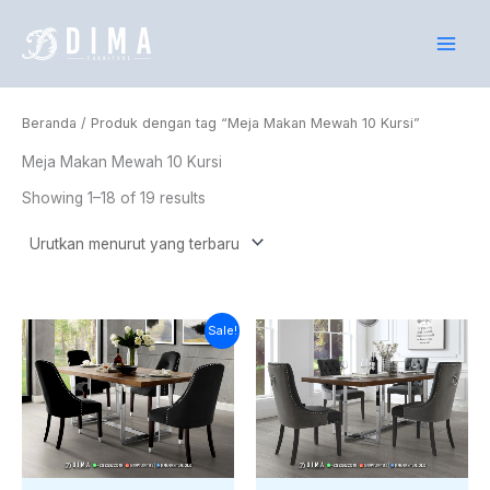
Lewati
ke
konten
Beranda
/ Produk dengan tag “Meja Makan Mewah 10 Kursi”
Meja Makan Mewah 10 Kursi
Showing 1–18 of 19 results
Harga
Harga
Sale!
saat
aslinya
ini
adalah:
adalah:
Rp28.000.000.
Rp25.643.000.