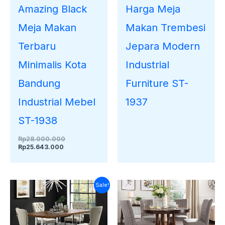
Amazing Black
Harga Meja
Meja Makan
Makan Trembesi
Terbaru
Jepara Modern
Minimalis Kota
Industrial
Bandung
Furniture ST-
Industrial Mebel
1937
ST-1938
Rp
28.000.000
Rp
25.643.000
Harga
Harga
Sale!
saat
aslinya
ini
adalah:
adalah:
Rp28.000.000.
Rp26.545.000.