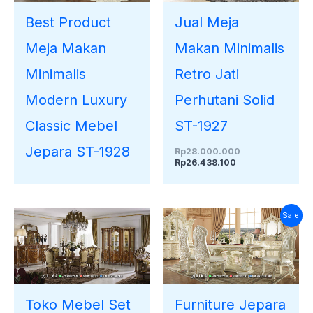
Best Product
Jual Meja
Meja Makan
Makan Minimalis
Minimalis
Retro Jati
Modern Luxury
Perhutani Solid
Classic Mebel
ST-1927
Jepara ST-1928
Rp
28.000.000
Rp
26.438.100
Harga
Harga
Sale!
saat
aslinya
ini
adalah:
adalah:
Rp38.000.000.
Rp35.670.000.
Toko Mebel Set
Furniture Jepara