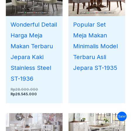
Wonderful Detail
Popular Set
Harga Meja
Meja Makan
Makan Terbaru
Minimalis Model
Jepara Kaki
Terbaru Asli
Stainless Steel
Jepara ST-1935
ST-1936
Rp
28.000.000
Rp
26.545.000
Harga
Harga
Sale!
saat
aslinya
ini
adalah:
adalah:
Rp28.000.000.