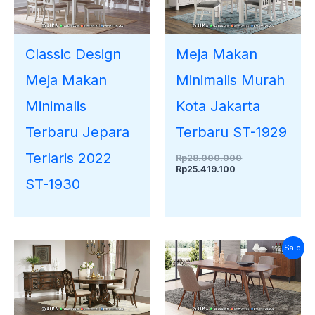
Rp25.419.100.
Classic Design
Meja Makan
Meja Makan
Minimalis Murah
Minimalis
Kota Jakarta
Terbaru Jepara
Terbaru ST-1929
Terlaris 2022
Rp
28.000.000
Rp
25.419.100
ST-1930
Harga
Harga
Sale!
saat
aslinya
ini
adalah:
adalah:
Rp28.000.000.
Rp26.438.100.