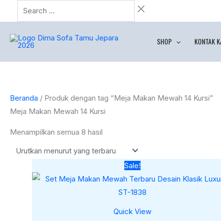
Lewati
Search
Diurutkan
ke
…
menurut
konten
yang
SHOP
KONTAK K
terbaru
Beranda
/ Produk dengan tag “Meja Makan Mewah 14 Kursi”
Meja Makan Mewah 14 Kursi
Menampilkan semua 8 hasil
Harga
Harga
Sale!
aslinya
saat
adalah:
ini
Rp35.000.000.
adalah:
Rp31.900.
Quick View