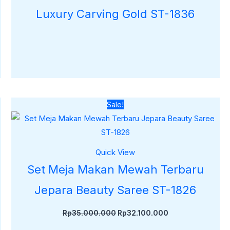
Luxury Carving Gold ST-1836
Harga
Harga
Sale!
aslinya
saat
adalah:
ini
Rp35.000.000.
adalah:
.
Rp32.100.000.
Quick View
Set Meja Makan Mewah Terbaru
-
Jepara Beauty Saree ST-1826
Rp
35.000.000
Rp
32.100.000