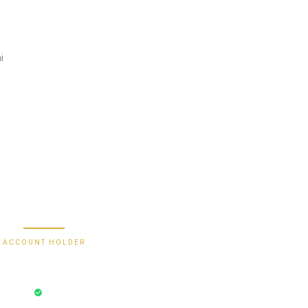
i
2470 1470 19
9000030257183
0488790615
588801012149532
Secure Bank Transfer
ACCOUNT HOLDER
Bayu Dima
ksi Aman
Rekening Terverifikasi