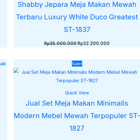
Shabby Jepara Meja Makan Mewah
Terbaru Luxury White Duco Greatest
ST-1837
Rp
35.000.000
Rp
32.200.000
Harga
Harga
Sale!
aslinya
saat
adalah:
ini
Rp33.000.000.
adalah:
Rp30.130.000
Quick View
Jual Set Meja Makan Minimalis
Modern Mebel Mewah Terpopuler ST
1827