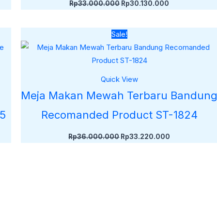
Rp
33.000.000
Rp
30.130.000
Harga
Harga
Sale!
aslinya
saat
adalah:
ini
Rp36.000.000.
adalah:
000.
Rp33.220.00
Quick View
h
Meja Makan Mewah Terbaru Bandun
25
Recomanded Product ST-1824
Rp
36.000.000
Rp
33.220.000