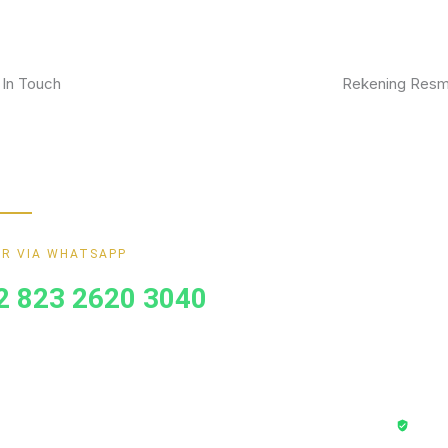
 In Touch
Rekening Resm
kan furniture impianmu sekarang juga,
BCA
gi kami sekarang dan dapatkan promo
ik.
MANDIRI
BNI
R VIA WHATSAPP
BRI
2 823 2620 3040
Transa