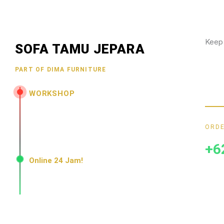
Keep
SOFA TAMU JEPARA
Wujud
PART OF DIMA FURNITURE
hubun
menar
WORKSHOP
Jl. Senopati - Mindahan RT 003 RW 003
Batealit - Jepara - Jawa Tengah
ORDE
Indonesia • 59461
+6
Online 24 Jam!
Konsultasi, pemesanan, dan layanan pelanggan
dengan respons cepat setiap hari.