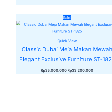
Harga
Harga
Sale!
aslinya
saat
adalah:
ini
Rp35.000.000.
adalah:
Rp33.200.
Quick View
Classic Dubai Meja Makan Mewa
Elegant Exclusive Furniture ST-18
Rp
35.000.000
Rp
33.200.000