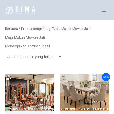
Diurutkan
Lewati
menurut
yang
ke
terbaru
konten
Beranda
/ Produk dengan tag “Meja Makan Mewah Jati”
Meja Makan Mewah Jati
Menampilkan semua 9 hasil
Harga
Harga
Sale!
saat
aslinya
ini
adalah:
adalah:
Rp35.000.000.
Rp32.100.000.