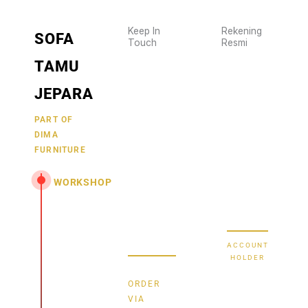
Keep In
Rekening
SOFA
Touch
Resmi
Wujudkan
2470
TAMU
furniture
1470
BCA
impianmu
JEPARA
19
sekarang
juga,
9000030257
PART OF
MANDIRI
DIMA
hubungi
0488790615
BNI
FURNITURE
kami
sekarang
58880101214953
BRI
WORKSHOP
dan
dapatkan
Secure Bank
Jl.
promo
Transfer
Senopati
menarik.
-
ACCOUNT
Mindahan
HOLDER
RT 003
Bayu
RW 003
ORDER
Batealit
Dima
VIA