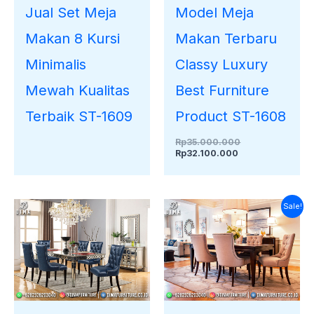
Jual Set Meja
Model Meja
Makan 8 Kursi
Makan Terbaru
Minimalis
Classy Luxury
Mewah Kualitas
Best Furniture
Terbaik ST-1609
Product ST-1608
Rp
35.000.000
Rp
32.100.000
Harga
Harga
Sale!
saat
aslinya
ini
adalah:
adalah:
Rp33.000.000.
Rp28.700.000.