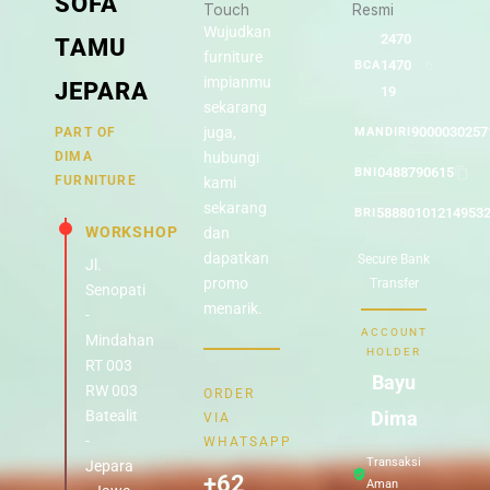
SOFA
Touch
Resmi
Wujudkan
2470
TAMU
furniture
1470
BCA
impianmu
JEPARA
19
sekarang
juga,
9000030257
PART OF
MANDIRI
DIMA
hubungi
0488790615
BNI
FURNITURE
kami
sekarang
58880101214953
BRI
WORKSHOP
dan
dapatkan
Secure Bank
Jl.
promo
Transfer
Senopati
menarik.
-
ACCOUNT
Mindahan
HOLDER
RT 003
Bayu
RW 003
ORDER
Batealit
Dima
VIA
-
WHATSAPP
Transaksi
Jepara
+62
Aman