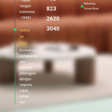
- Jawa
Rekening
Tengah
823
Terverifikasi
Indonesia
• 59461
2620
3040
Online
24
Jam!
Konsultasi,
pemesanan,
dan
layanan
pelanggan
dengan
respons
cepat
setiap
hari.