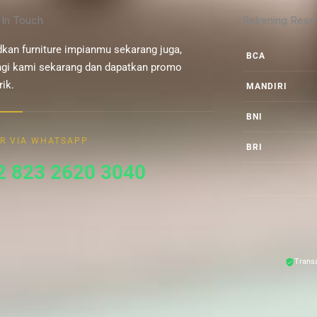
 In Touch
Rekening Resm
kan furniture impianmu sekarang juga,
BCA
gi kami sekarang dan dapatkan promo
ik.
MANDIRI
BNI
R VIA WHATSAPP
BRI
2 823 2620 3040
Trans