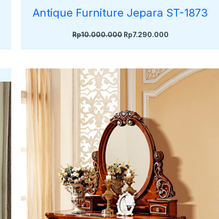
Antique Furniture Jepara ST-1873
Rp
10.000.000
Rp
7.290.000
00.