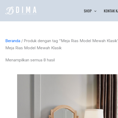
Lewati
Diurutkan
SHOP
KONTAK K
ke
menurut
konten
yang
terbaru
Beranda
/ Produk dengan tag “Meja Rias Model Mewah Klasik
Meja Rias Model Mewah Klasik
Menampilkan semua 8 hasil