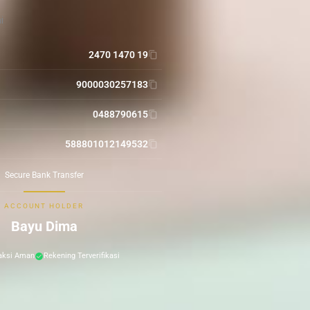
i
2470 1470 19
9000030257183
0488790615
588801012149532
Secure Bank Transfer
ACCOUNT HOLDER
Bayu Dima
aksi Aman
Rekening Terverifikasi