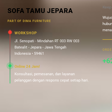
Keep
SOFA TAMU JEPARA
Wujud
PART OF DIMA FURNITURE
hubun
menar
WORKSHOP
Jl. Senopati - Mindahan RT 003 RW 003
Batealit - Jepara - Jawa Tengah
ORDE
Indonesia • 59461
+6
Online 24 Jam!
Konsultasi, pemesanan, dan layanan
pelanggan dengan respons cepat setiap hari.