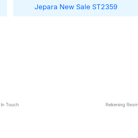
Jepara New Sale ST2359
 In Touch
Rekening Resm
kan furniture impianmu sekarang juga,
BCA
gi kami sekarang dan dapatkan promo
ik.
MANDIRI