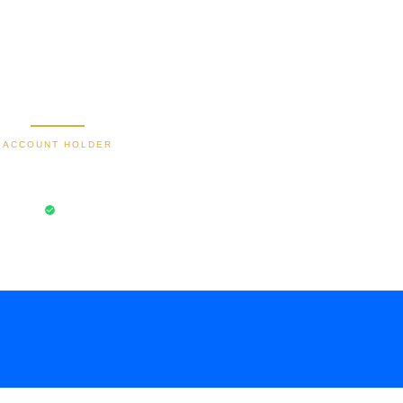
0488790615
588801012149532
Secure Bank Transfer
ACCOUNT HOLDER
Bayu Dima
aksi Aman
Rekening Terverifikasi