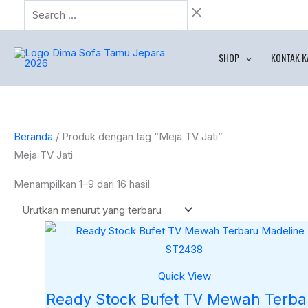
Lewati
Search
Diurutkan
ke
…
menurut
konten
yang
SHOP
KONTAK K
terbaru
Beranda
/ Produk dengan tag “Meja TV Jati”
Meja TV Jati
Menampilkan 1–9 dari 16 hasil
Quick View
Ready Stock Bufet TV Mewah Terba