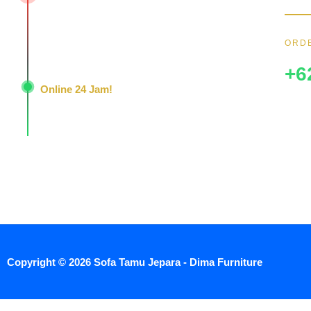
Jl. Senopati - Mindahan RT 003 RW 003
Batealit - Jepara - Jawa Tengah
ORDE
Indonesia • 59461
+6
Online 24 Jam!
Konsultasi, pemesanan, dan layanan pelanggan
dengan respons cepat setiap hari.
Copyright © 2026 Sofa Tamu Jepara - Dima Furniture