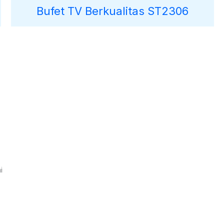
Bufet TV Berkualitas ST2306
i
2470 1470 19
9000030257183