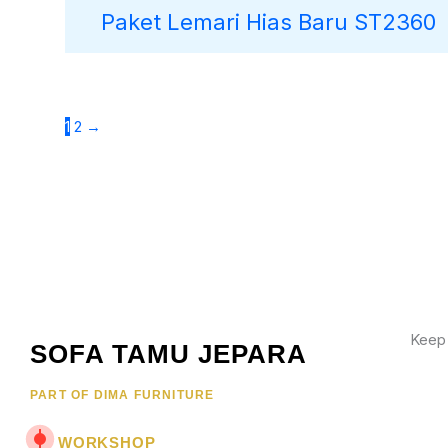
Paket Lemari Hias Baru ST2360
1
2
→
Keep
SOFA TAMU JEPARA
Wujud
PART OF DIMA FURNITURE
hubun
menar
WORKSHOP