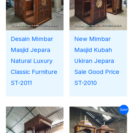
Desain Mimbar
New Mimbar
Masjid Jepara
Masjid Kubah
Natural Luxury
Ukiran Jepara
Classic Furniture
Sale Good Price
ST-2011
ST-2010
Harga
Harga
Sale!
saat
aslinya
ini
adalah:
adalah:
Rp10.000.000.
Rp7.515.000.