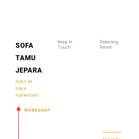
Keep In
Rekening
SOFA
Touch
Resmi
Wujudkan
2470
TAMU
furniture
1470
BCA
impianmu
JEPARA
19
sekarang
juga,
9000030257
PART OF
MANDIRI
DIMA
hubungi
0488790615
BNI
FURNITURE
kami
sekarang
58880101214953
BRI
WORKSHOP
dan
dapatkan
Secure Bank
Jl.
promo
Transfer
Senopati
menarik.
-
ACCOUNT