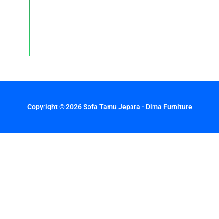
dengan
respons
cepat
setiap
hari.
Copyright © 2026 Sofa Tamu Jepara - Dima Furniture