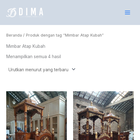
Diurutkan
Lewati
menurut
yang
ke
terbaru
konten
Beranda
/ Produk dengan tag “Mimbar Atap Kubah”
Mimbar Atap Kubah
Menampilkan semua 4 hasil