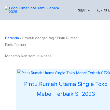
Lewati
Diurutkan
SHOP
KONTAK K
ke
menurut
konten
yang
terbaru
Beranda
/ Produk dengan tag “Pintu Rumah”
Pintu Rumah
Menampilkan semua 4 hasil
Pintu Rumah Utama Single Toko
Mebel Terbaik ST2093