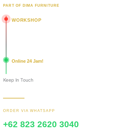
PART OF DIMA FURNITURE
WORKSHOP
Jl. Senopati - Mindahan RT 003 RW 003
Batealit - Jepara - Jawa Tengah
Indonesia • 59461
Online 24 Jam!
Konsultasi, pemesanan, dan layanan pelanggan dengan respons
Keep In Touch
Wujudkan furniture impianmu sekarang juga, hubungi kami sekara
ORDER VIA WHATSAPP
+62 823 2620 3040