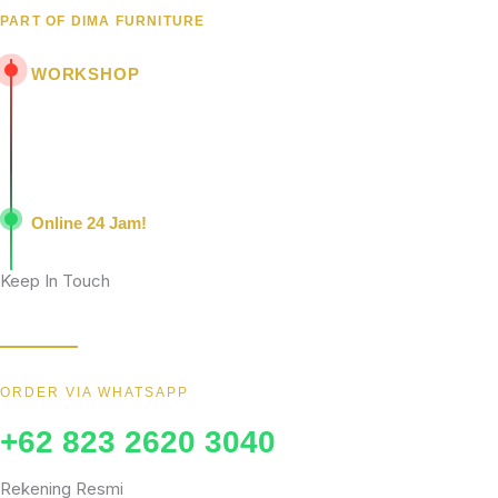
PART OF DIMA FURNITURE
WORKSHOP
Jl. Senopati - Mindahan RT 003 RW 003
Batealit - Jepara - Jawa Tengah
Indonesia • 59461
Online 24 Jam!
Konsultasi, pemesanan, dan layanan pelanggan dengan respons c
Keep In Touch
Wujudkan furniture impianmu sekarang juga, hubungi kami sekaran
ORDER VIA WHATSAPP
+62 823 2620 3040
Rekening Resmi