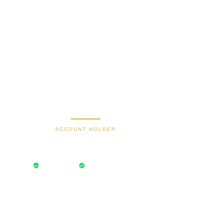
Secure Bank Transfer
ACCOUNT HOLDER
Bayu Dima
Transaksi Aman
Rekening Terverifikasi