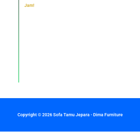
Jam!
Konsultasi,
pemesanan,
dan
layanan
pelanggan
dengan
respons
cepat
setiap
hari.
Copyright © 2026 Sofa Tamu Jepara - Dima Furniture