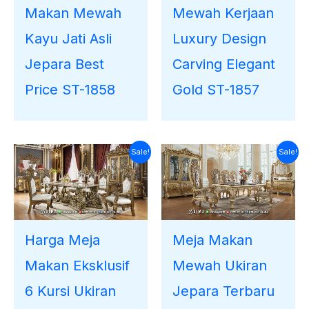
Makan Mewah
Mewah Kerjaan
Kayu Jati Asli
Luxury Design
Jepara Best
Carving Elegant
Price ST-1858
Gold ST-1857
Harga
Harga
Harga
Harga
Sale!
Sale!
saat
aslinya
saat
aslinya
ini
adalah:
ini
adalah:
adalah:
Rp40.000.000.
adalah:
Rp40.000.000.
Rp38.230.000.
Rp37.300.000.
Harga Meja
Meja Makan
Makan Eksklusif
Mewah Ukiran
6 Kursi Ukiran
Jepara Terbaru