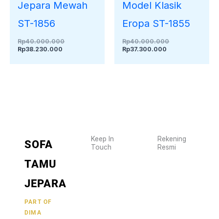
Jepara Mewah
Model Klasik
ST-1856
Eropa ST-1855
Rp
40.000.000
Rp
40.000.000
Rp
38.230.000
Rp
37.300.000
Keep In
Rekening
SOFA
Touch
Resmi
Wujudkan
2470
TAMU
furniture
1470
BCA
impianmu
JEPARA
19
sekarang
juga,
9000030257
PART OF
MANDIRI
DIMA
hubungi