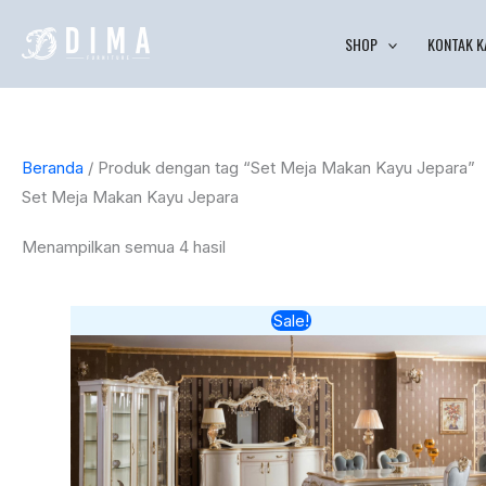
Lewati
Diurutkan
SHOP
KONTAK K
ke
menurut
konten
yang
terbaru
Beranda
/ Produk dengan tag “Set Meja Makan Kayu Jepara”
Set Meja Makan Kayu Jepara
Menampilkan semua 4 hasil
Harga
Harga
Sale!
aslinya
saat
adalah:
ini
Rp31.000.000.
adalah:
Rp28.100.0