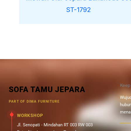
ST-1792
Keep
SOFA TAMU JEPARA
Wujud
PART OF DIMA FURNITURE
hubun
menar
WORKSHOP
Jl. Senopati - Mindahan RT 003 RW 003