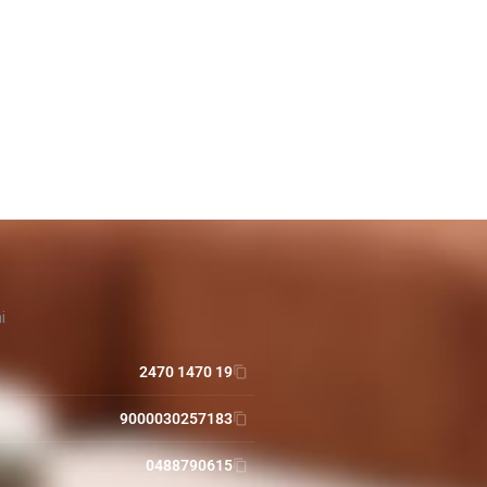
i
2470 1470 19
9000030257183
0488790615