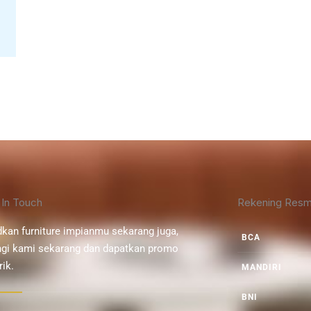
 In Touch
Rekening Resm
kan furniture impianmu sekarang juga,
BCA
gi kami sekarang dan dapatkan promo
ik.
MANDIRI
BNI