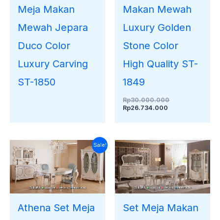
Meja Makan
Makan Mewah
Mewah Jepara
Luxury Golden
Duco Color
Stone Color
Luxury Carving
High Quality ST-
ST-1850
1849
Rp
30.000.000
Rp
26.734.000
Harga
Harga
Sale!
aslinya
saat
adalah:
ini
Rp31.000.000.
adalah:
Rp28.700.000.
Athena Set Meja
Set Meja Makan