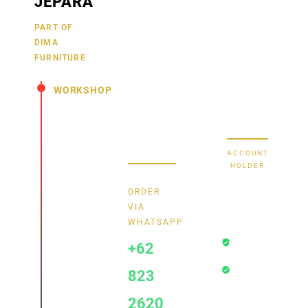
JEPARA
19
sekarang
juga,
9000030257
PART OF
MANDIRI
DIMA
hubungi
0488790615
BNI
FURNITURE
kami
sekarang
58880101214953
BRI
WORKSHOP
dan
dapatkan
Secure Bank
Jl.
promo
Transfer
Senopati
menarik.
-
ACCOUNT
Mindahan
HOLDER
RT 003
Bayu
RW 003
ORDER
Batealit
Dima
VIA
-
WHATSAPP
Transaksi
Jepara
+62
Aman
- Jawa
Rekening
Tengah
823
Terverifikasi
Indonesia
• 59461
2620