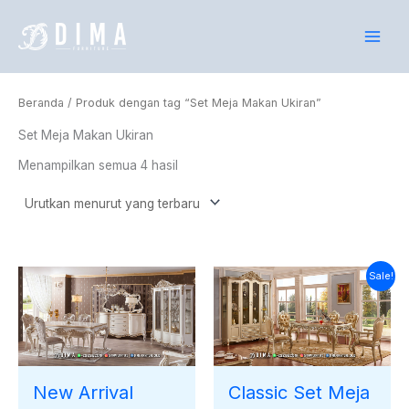
Diurutkan
Lewati
menurut
yang
ke
terbaru
konten
Beranda
/ Produk dengan tag “Set Meja Makan Ukiran”
Set Meja Makan Ukiran
Menampilkan semua 4 hasil
Harga
Harga
Sale!
saat
aslinya
ini
adalah:
adalah:
Rp30.000.000.
Rp26.734.000.
New Arrival
Classic Set Meja