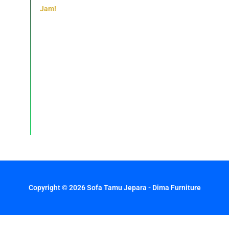
Jam!
Konsultasi,
pemesanan,
dan
layanan
pelanggan
dengan
respons
cepat
setiap
hari.
Copyright © 2026 Sofa Tamu Jepara - Dima Furniture