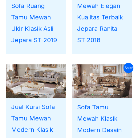
Sofa Ruang
Mewah Elegan
Tamu Mewah
Kualitas Terbaik
Ukir Klasik Asli
Jepara Ranita
Jepara ST-2019
ST-2018
Harga
Harga
Sale!
saat
aslinya
ini
adalah:
adalah:
Rp35.000.000.
Rp33.112.000.
Jual Kursi Sofa
Sofa Tamu
Tamu Mewah
Mewah Klasik
Modern Klasik
Modern Desain