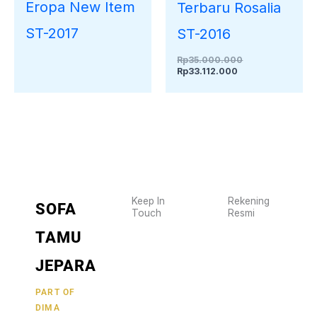
Eropa New Item
Terbaru Rosalia
ST-2017
ST-2016
Rp
35.000.000
Rp
33.112.000
Keep In
Rekening
SOFA
Touch
Resmi
Wujudkan
2470
TAMU
furniture
1470
BCA
impianmu
JEPARA
19
sekarang
juga,
9000030257
PART OF
MANDIRI
DIMA
hubungi