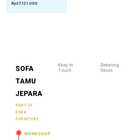
Rp
27.121.000
Keep In
Rekening
SOFA
Touch
Resmi
Wujudkan
2470
TAMU
furniture
1470
BCA
impianmu
JEPARA
19
sekarang
juga,
9000030257
PART OF
MANDIRI
DIMA
hubungi
0488790615
BNI
FURNITURE
kami
sekarang
58880101214953
BRI
WORKSHOP
dan