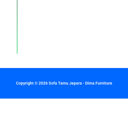
dan
layanan
pelanggan
dengan
respons
cepat
setiap
hari.
Copyright © 2026 Sofa Tamu Jepara - Dima Furniture