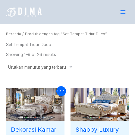
Lewati
ke
konten
Beranda
/ Produk dengan tag “Set Tempat Tidur Duco”
Set Tempat Tidur Duco
Showing 1–9 of 26 results
Harga
Harga
Sale!
saat
aslinya
ini
adalah:
adalah:
Rp40.000.000.
Rp37.671.000.
Dekorasi Kamar
Shabby Luxury