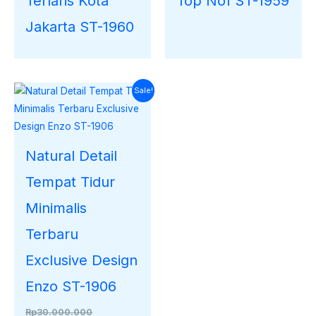
Terlaris Kota
Top No1 ST-1959
Jakarta ST-1960
Harga
Harga
Sale!
saat
aslinya
ini
adalah:
adalah:
Rp30.000.000.
Rp27.121.000.
Natural Detail
Tempat Tidur
Minimalis
Terbaru
Exclusive Design
Enzo ST-1906
Rp
30.000.000