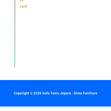
24
Jam!
Konsultasi,
pemesanan,
dan
layanan
pelanggan
dengan
respons
cepat
setiap
hari.
Copyright © 2026 Sofa Tamu Jepara - Dima Furniture