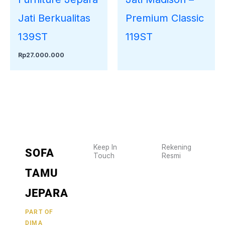
Jati Berkualitas
Premium Classic
139ST
119ST
Rp
27.000.000
Keep In
Rekening
SOFA
Touch
Resmi
Wujudkan
2470
TAMU
furniture
1470
BCA
impianmu
JEPARA
19
sekarang
juga,
9000030257
PART OF
MANDIRI
DIMA
hubungi