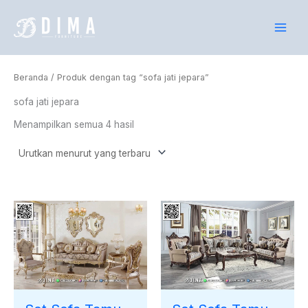
Diurutkan
Lewati
menurut
yang
ke
terbaru
konten
Beranda
/ Produk dengan tag “sofa jati jepara”
sofa jati jepara
Menampilkan semua 4 hasil