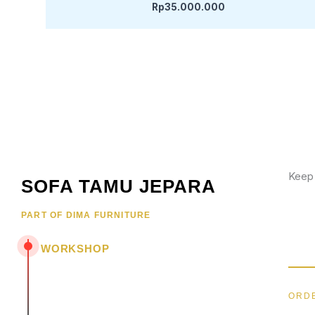
Rp
35.000.000
Keep
SOFA TAMU JEPARA
Wujud
PART OF DIMA FURNITURE
hubun
menar
WORKSHOP
Jl. Senopati - Mindahan RT 003 RW 003
Batealit - Jepara - Jawa Tengah
ORDE
Indonesia • 59461