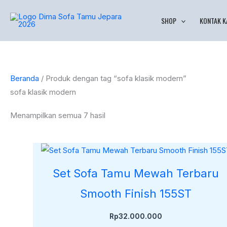
Lewati
Diurutkan
SHOP
KONTAK K
ke
menurut
konten
yang
terbaru
Beranda
/ Produk dengan tag “sofa klasik modern”
sofa klasik modern
Menampilkan semua 7 hasil
Set Sofa Tamu Mewah Terbaru
Smooth Finish 155ST
Rp
32.000.000