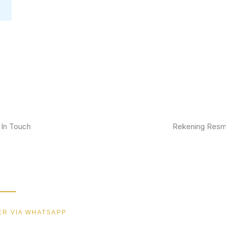
 In Touch
Rekening Resm
kan furniture impianmu sekarang juga,
BCA
gi kami sekarang dan dapatkan promo
ik.
MANDIRI
BNI
R VIA WHATSAPP
BRI