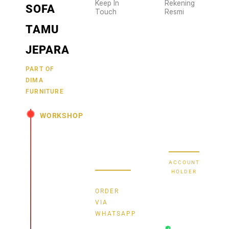
Keep In
Rekening
SOFA
Touch
Resmi
Wujudkan
2470
TAMU
furniture
1470
BCA
impianmu
JEPARA
19
sekarang
juga,
9000030257
PART OF
MANDIRI
DIMA
hubungi
0488790615
BNI
FURNITURE
kami
sekarang
58880101214953
BRI
WORKSHOP
dan
dapatkan
Secure Bank
Jl.
promo
Transfer
Senopati
menarik.
-
ACCOUNT
Mindahan
HOLDER
RT 003
Bayu
RW 003
ORDER
Batealit
Dima
VIA
-
WHATSAPP
Transaksi
Jepara