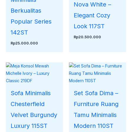
Nova White –
Berkualitas
Elegant Cozy
Popular Series
Look 117ST
142ST
Rp
20.500.000
Rp
25.000.000
Sofa Minimalis
Set Sofa Dima –
Chesterfield
Furniture Ruang
Velvet Burgundy
Tamu Minimalis
Luxury 115ST
Modern 110ST