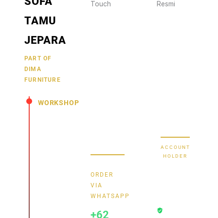
SOFA
Touch
Resmi
Wujudkan
2470
TAMU
furniture
1470
BCA
impianmu
JEPARA
19
sekarang
juga,
9000030257
PART OF
MANDIRI
DIMA
hubungi
0488790615
BNI
FURNITURE
kami
sekarang
58880101214953
BRI
WORKSHOP
dan
dapatkan
Secure Bank
Jl.
promo
Transfer
Senopati
menarik.
-
ACCOUNT
Mindahan
HOLDER
RT 003
Bayu
RW 003
ORDER
Batealit
Dima
VIA
-
WHATSAPP
Transaksi
Jepara
+62
Aman