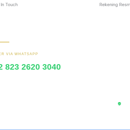
 In Touch
Rekening Resm
kan furniture impianmu sekarang juga,
BCA
gi kami sekarang dan dapatkan promo
ik.
MANDIRI
BNI
R VIA WHATSAPP
BRI
2 823 2620 3040
Trans