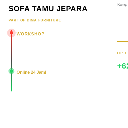
Keep
SOFA TAMU JEPARA
Wujud
PART OF DIMA FURNITURE
hubun
menar
WORKSHOP
Jl. Senopati - Mindahan RT 003 RW 003
Batealit - Jepara - Jawa Tengah
ORDE
Indonesia • 59461
+6
Online 24 Jam!
Konsultasi, pemesanan, dan layanan pelanggan
dengan respons cepat setiap hari.