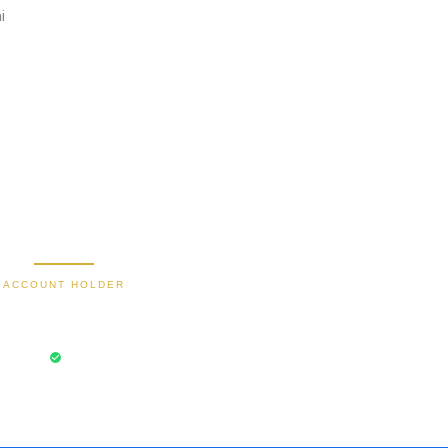
i
2470 1470 19
9000030257183
0488790615
588801012149532
Secure Bank Transfer
ACCOUNT HOLDER
Bayu Dima
aksi Aman
Rekening Terverifikasi