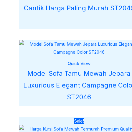
Cantik Harga Paling Murah ST204
Quick View
Model Sofa Tamu Mewah Jepara
Luxurious Elegant Campagne Colo
ST2046
Harga
Harga
Sale!
aslinya
saat
adalah:
ini