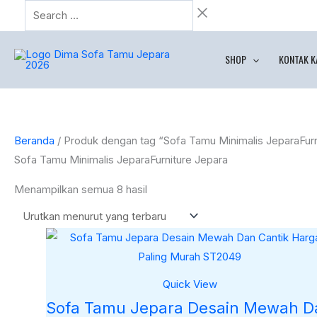
Lewati
Search
Diurutkan
ke
…
menurut
konten
yang
SHOP
KONTAK K
terbaru
Beranda
/ Produk dengan tag “Sofa Tamu Minimalis JeparaFurn
Sofa Tamu Minimalis JeparaFurniture Jepara
Menampilkan semua 8 hasil
Quick View
Sofa Tamu Jepara Desain Mewah D