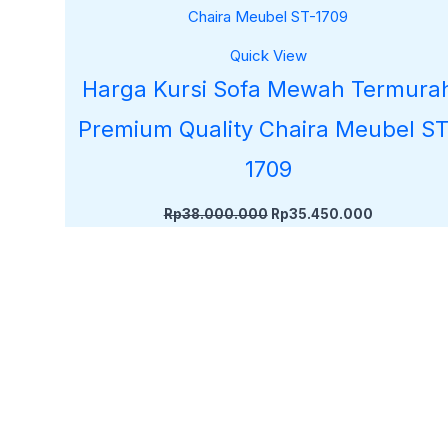
Rp38.000.000.
adalah:
Rp35.450.
Quick View
Harga Kursi Sofa Mewah Termura
Premium Quality Chaira Meubel ST
1709
Rp
38.000.000
Rp
35.450.000