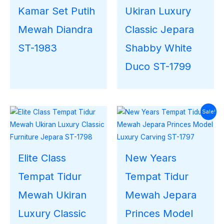
Kamar Set Putih
Ukiran Luxury
Mewah Diandra
Classic Jepara
ST-1983
Shabby White
Duco ST-1799
Harga
Harga
Sale!
saat
aslinya
ini
adalah:
adalah:
Rp34.600.000.
Rp32.220.000.
Elite Class
New Years
Tempat Tidur
Tempat Tidur
Mewah Ukiran
Mewah Jepara
Luxury Classic
Princes Model