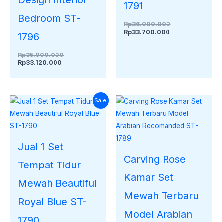
1791
Bedroom ST-
Rp
36.000.000
Rp
33.700.000
1796
Rp
35.000.000
Rp
33.120.000
Harga
Harga
Sale!
saat
aslinya
ini
adalah:
adalah:
Rp35.000.000.
Rp33.150.000.
Jual 1 Set
Carving Rose
Tempat Tidur
Kamar Set
Mewah Beautiful
Mewah Terbaru
Royal Blue ST-
Model Arabian
1790