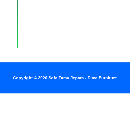
layanan
pelanggan
dengan
respons
cepat
setiap
hari.
Copyright © 2026 Sofa Tamu Jepara - Dima Furniture