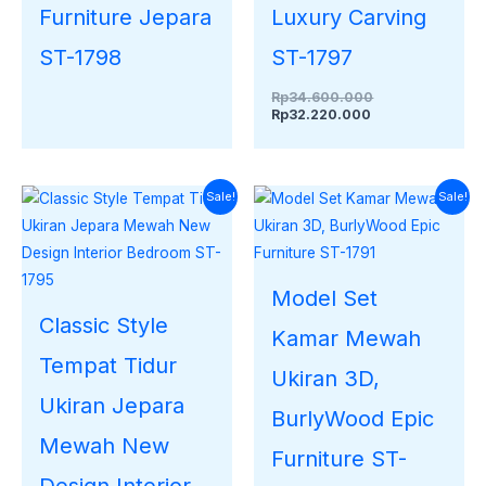
Furniture Jepara
Luxury Carving
ST-1798
ST-1797
Rp
34.600.000
Rp
32.220.000
Harga
Harga
Harga
Harga
Sale!
Sale!
saat
aslinya
saat
aslinya
ini
adalah:
ini
adalah:
adalah:
Rp35.000.000.
adalah:
Rp36.000.000.
Rp33.120.000.
Rp33.700.000.
Model Set
Classic Style
Kamar Mewah
Tempat Tidur
Ukiran 3D,
Ukiran Jepara
BurlyWood Epic
Mewah New
Furniture ST-
Design Interior