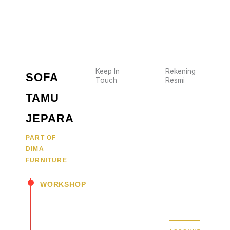
Keep In
Rekening
SOFA
Touch
Resmi
Wujudkan
2470
TAMU
furniture
1470
BCA
impianmu
JEPARA
19
sekarang
juga,
9000030257
PART OF
MANDIRI
DIMA
hubungi
0488790615
BNI
FURNITURE
kami
sekarang
58880101214953
BRI
WORKSHOP
dan
dapatkan
Secure Bank
Jl.
promo
Transfer
Senopati
menarik.
-