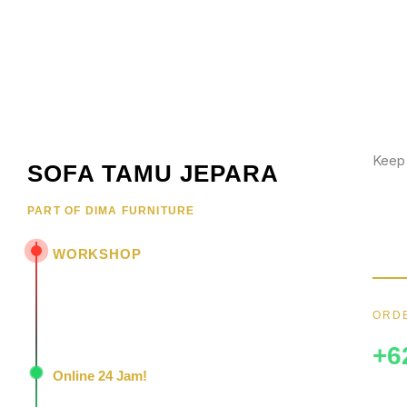
Keep
SOFA TAMU JEPARA
Wujud
PART OF DIMA FURNITURE
hubun
menar
WORKSHOP
Jl. Senopati - Mindahan RT 003 RW 003
Batealit - Jepara - Jawa Tengah
ORDE
Indonesia • 59461
+6
Online 24 Jam!
Konsultasi, pemesanan, dan layanan pelanggan