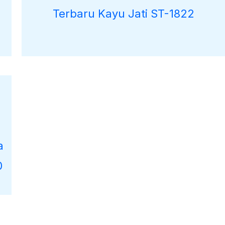
Terbaru Kayu Jati ST-1822
000.
a
0