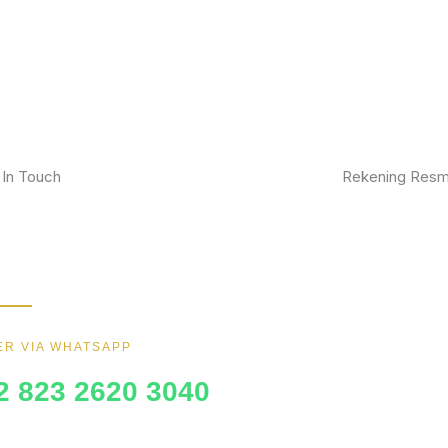
 In Touch
Rekening Resm
kan furniture impianmu sekarang juga,
BCA
gi kami sekarang dan dapatkan promo
ik.
MANDIRI
BNI
R VIA WHATSAPP
BRI
2 823 2620 3040