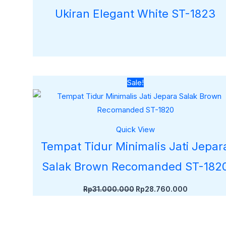
Ukiran Elegant White ST-1823
Harga
Harga
Sale!
aslinya
saat
adalah:
ini
Rp31.000.000.
adalah:
Rp28.760.
Quick View
Tempat Tidur Minimalis Jati Jepar
Salak Brown Recomanded ST-182
Rp
31.000.000
Rp
28.760.000