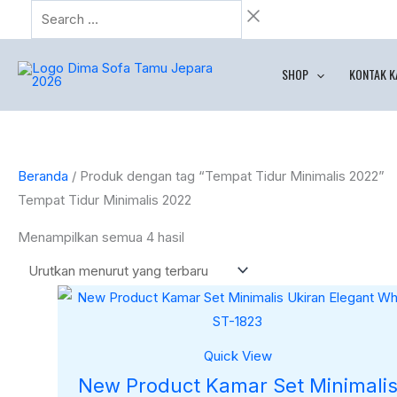
Lewati
Search
Diurutkan
ke
…
menurut
konten
yang
SHOP
KONTAK K
terbaru
Beranda
/ Produk dengan tag “Tempat Tidur Minimalis 2022”
Tempat Tidur Minimalis 2022
Menampilkan semua 4 hasil
Quick View
New Product Kamar Set Minimali