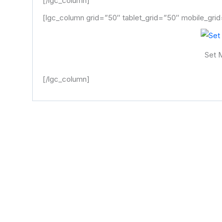
[/lgc_column]
[lgc_column grid=”50″ tablet_grid=”50″ mobile_grid
Set 
[/lgc_column]