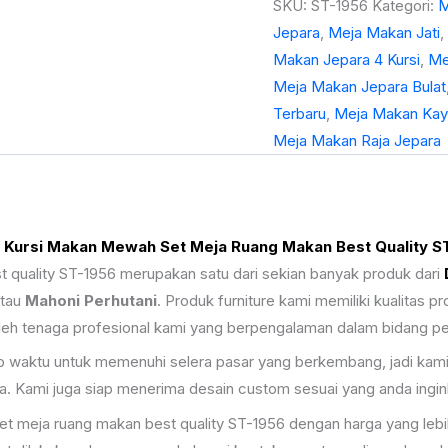
SKU:
ST-1956
Kategori:
M
Jepara
,
Meja Makan Jati
,
Makan Jepara 4 Kursi
,
Me
Meja Makan Jepara Bulat
Terbaru
,
Meja Makan Kay
Meja Makan Raja Jepara
 Kursi Makan Mewah Set Meja Ruang Makan Best Quality S
 quality ST-1956 merupakan satu dari sekian banyak produk dari
tau
Mahoni Perhutani
. Produk furniture kami memiliki kualitas
 oleh tenaga profesional kami yang berpengalaman dalam bidang pe
ap waktu untuk memenuhi selera pasar yang berkembang, jadi kam
a. Kami juga siap menerima desain custom sesuai yang anda ingin
t meja ruang makan best quality ST-1956 dengan harga yang lebi