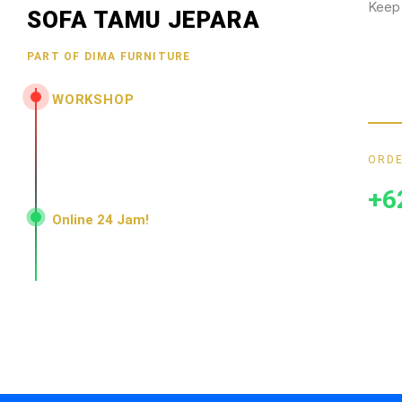
Keep
SOFA TAMU JEPARA
Wujud
PART OF DIMA FURNITURE
hubun
menar
WORKSHOP
Jl. Senopati - Mindahan RT 003 RW 003
Batealit - Jepara - Jawa Tengah
ORDE
Indonesia • 59461
+6
Online 24 Jam!
Konsultasi, pemesanan, dan layanan pelanggan
dengan respons cepat setiap hari.