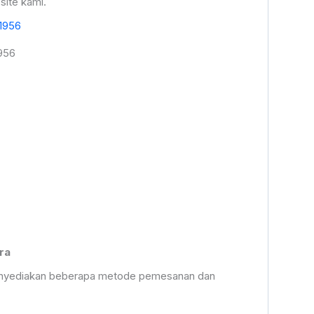
site kami.
956
ra
 menyediakan beberapa metode pemesanan dan