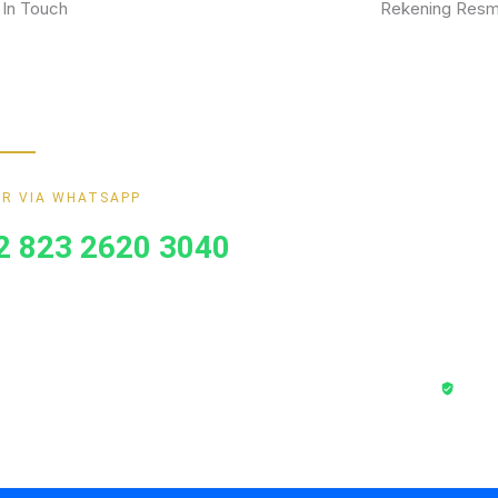
 In Touch
Rekening Resm
kan furniture impianmu sekarang juga,
BCA
gi kami sekarang dan dapatkan promo
ik.
MANDIRI
BNI
R VIA WHATSAPP
BRI
2 823 2620 3040
Transa