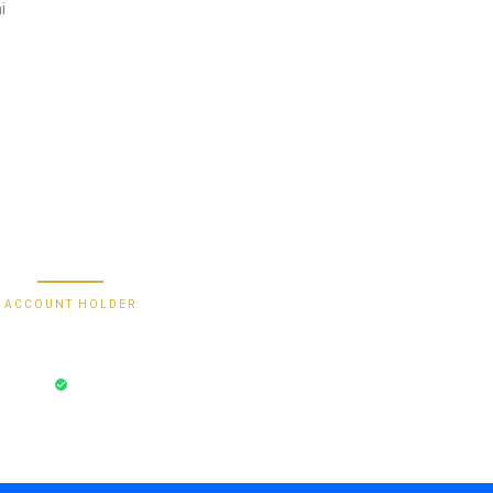
i
2470 1470 19
9000030257183
0488790615
588801012149532
Secure Bank Transfer
ACCOUNT HOLDER
Bayu Dima
ksi Aman
Rekening Terverifikasi