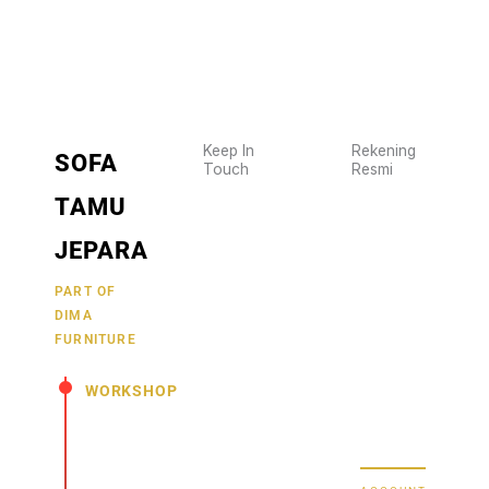
Keep In
Rekening
SOFA
Touch
Resmi
Wujudkan
2470
TAMU
furniture
1470
BCA
impianmu
JEPARA
19
sekarang
juga,
9000030257
PART OF
MANDIRI
DIMA
hubungi
0488790615
BNI
FURNITURE
kami
sekarang
58880101214953
BRI
WORKSHOP
dan
dapatkan
Secure Bank
Jl.
promo
Transfer
Senopati
menarik.
-