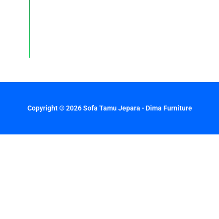
dengan
respons
cepat
setiap
hari.
Copyright © 2026 Sofa Tamu Jepara - Dima Furniture