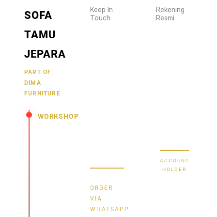
Keep In
Rekening
SOFA
Touch
Resmi
Wujudkan
2470
TAMU
furniture
1470
BCA
impianmu
JEPARA
19
sekarang
juga,
9000030257
PART OF
MANDIRI
DIMA
hubungi
0488790615
BNI
FURNITURE
kami
sekarang
58880101214953
BRI
WORKSHOP
dan
dapatkan
Secure Bank
Jl.
promo
Transfer
Senopati
menarik.
-
ACCOUNT
Mindahan
HOLDER
RT 003
Bayu
RW 003
ORDER
Batealit
Dima
VIA
-
WHATSAPP