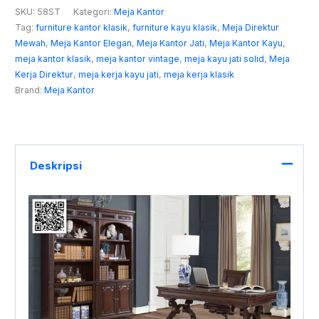
SKU:
58ST
Kategori:
Meja Kantor
Tag:
furniture kantor klasik
,
furniture kayu klasik
,
Meja Direktur
Mewah
,
Meja Kantor Elegan
,
Meja Kantor Jati
,
Meja Kantor Kayu
,
meja kantor klasik
,
meja kantor vintage
,
meja kayu jati solid
,
Meja
Kerja Direktur
,
meja kerja kayu jati
,
meja kerja klasik
Brand:
Meja Kantor
Deskripsi