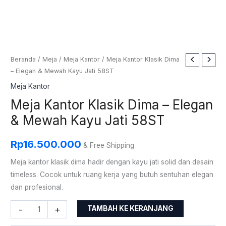
Kuantitas
Beranda
/
Meja
/
Meja Kantor
/ Meja Kantor Klasik Dima
– Elegan & Mewah Kayu Jati 58ST
Meja
Kantor
Meja Kantor
Klasik
Meja Kantor Klasik Dima – Elegan
Dima
& Mewah Kayu Jati 58ST
-
Elegan
Rp
16.500.000
& Free Shipping
&
Mewah
Meja kantor klasik dima hadir dengan kayu jati solid dan desain
Kayu
timeless. Cocok untuk ruang kerja yang butuh sentuhan elegan
Jati
dan profesional.
58ST
-
+
TAMBAH KE KERANJANG