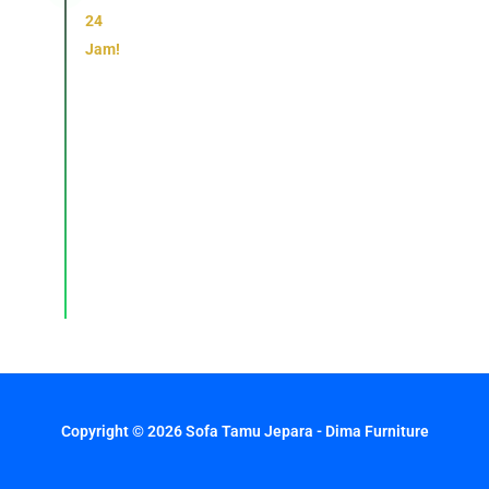
24
Jam!
Konsultasi,
pemesanan,
dan
layanan
pelanggan
dengan
respons
cepat
setiap
hari.
Copyright © 2026 Sofa Tamu Jepara - Dima Furniture