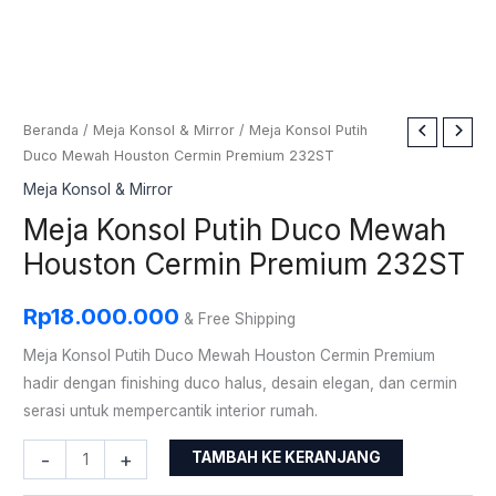
Kuantitas
Beranda
/
Meja Konsol & Mirror
/ Meja Konsol Putih
Duco Mewah Houston Cermin Premium 232ST
Meja
Konsol
Meja Konsol & Mirror
Putih
Meja Konsol Putih Duco Mewah
Duco
Houston Cermin Premium 232ST
Mewah
Houston
Rp
18.000.000
& Free Shipping
Cermin
Premium
Meja Konsol Putih Duco Mewah Houston Cermin Premium
232ST
hadir dengan finishing duco halus, desain elegan, dan cermin
serasi untuk mempercantik interior rumah.
-
+
TAMBAH KE KERANJANG