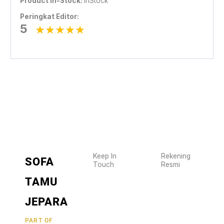
Product In-Stock:
InStock
Peringkat Editor:
5
Keep In
Rekening
SOFA
Touch
Resmi
Wujudkan
2470
TAMU
furniture
1470
BCA
impianmu
JEPARA
19
sekarang
juga,
9000030257
PART OF
MANDIRI