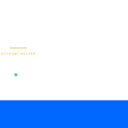
9000030257183
0488790615
588801012149532
Secure Bank Transfer
ACCOUNT HOLDER
Bayu Dima
ksi Aman
Rekening Terverifikasi