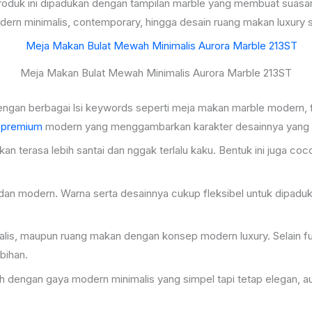
k ini dipadukan dengan tampilan marble yang membuat suasana ru
odern minimalis, contemporary, hingga desain ruang makan luxury
Meja Makan Bulat Mewah Minimalis Aurora Marble 213ST
n dengan berbagai lsi keywords seperti meja makan marble modern,
 premium
modern yang menggambarkan karakter desainnya yang f
terasa lebih santai dan nggak terlalu kaku. Bentuk ini juga cocok
dan modern. Warna serta desainnya cukup fleksibel untuk dipadu
malis, maupun ruang makan dengan konsep modern luxury. Selain 
bihan.
engan gaya modern minimalis yang simpel tapi tetap elegan, auro