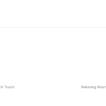
 In Touch
Rekening Resm
kan furniture impianmu sekarang juga,
BCA
gi kami sekarang dan dapatkan promo