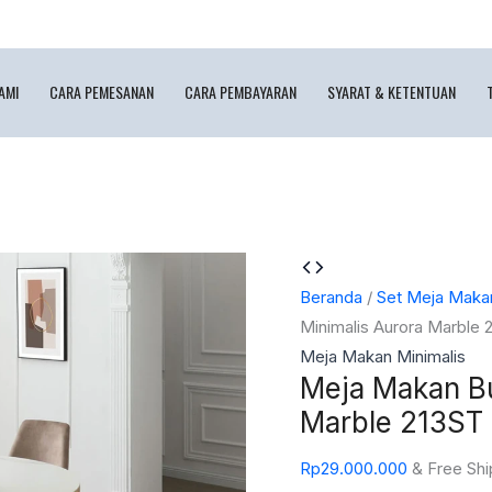
AMI
CARA PEMESANAN
CARA PEMBAYARAN
SYARAT & KETENTUAN
Kuantitas
Meja
Beranda
/
Set Meja Maka
Makan
Minimalis Aurora Marble 
Bulat
Meja Makan Minimalis
Meja Makan Bu
Mewah
Minimalis
Marble 213ST
Aurora
Rp
29.000.000
& Free Shi
Marble