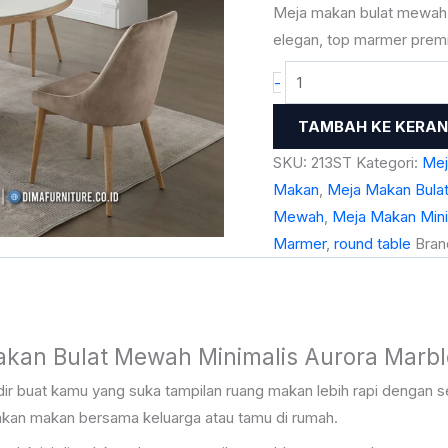
213ST
Meja makan bulat mewah 
elegan, top marmer prem
-
TAMBAH KE KERA
SKU:
213ST
Kategori:
Mej
Makan
,
Meja Makan Bula
Mewah
,
Meja Makan Mini
Marmer
,
round table
Bran
kan Bulat Mewah Minimalis Aurora Marb
ir buat kamu yang suka tampilan ruang makan lebih rapi dengan s
akan makan bersama keluarga atau tamu di rumah.