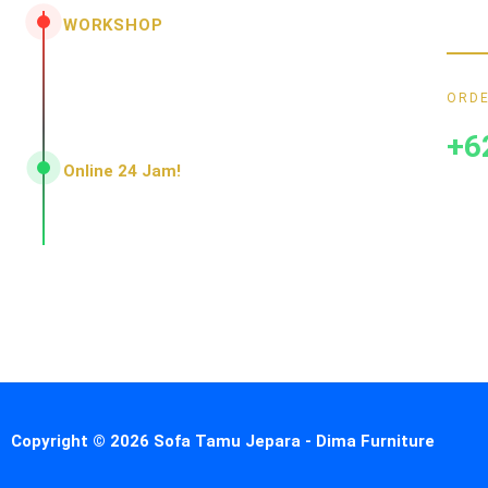
menar
WORKSHOP
Jl. Senopati - Mindahan RT 003 RW 003
Batealit - Jepara - Jawa Tengah
ORDE
Indonesia • 59461
+6
Online 24 Jam!
Konsultasi, pemesanan, dan layanan pelanggan
dengan respons cepat setiap hari.
Copyright © 2026 Sofa Tamu Jepara - Dima Furniture