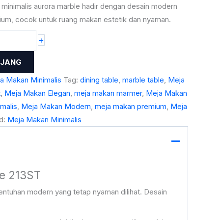
minimalis aurora marble hadir dengan desain modern
ium, cocok untuk ruang makan estetik dan nyaman.
+
NJANG
a Makan Minimalis
Tag:
dining table
,
marble table
,
Meja
t
,
Meja Makan Elegan
,
meja makan marmer
,
Meja Makan
malis
,
Meja Makan Modern
,
meja makan premium
,
Meja
d:
Meja Makan Minimalis
le 213ST
entuhan modern yang tetap nyaman dilihat. Desain