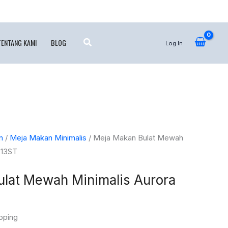
TENTANG KAMI
BLOG
Log In
n
/
Meja Makan Minimalis
/ Meja Makan Bulat Mewah
213ST
lat Mewah Minimalis Aurora
pping