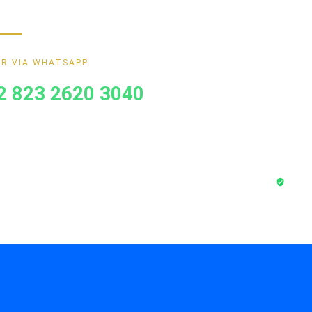
ik.
MANDIRI
BNI
R VIA WHATSAPP
BRI
2 823 2620 3040
Transa