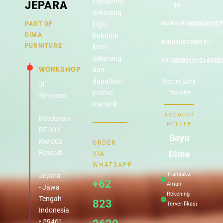
impianmu
JEPARA
19
sekarang
juga,
9000030257
PART OF
MANDIRI
DIMA
hubungi
0488790615
BNI
FURNITURE
kami
sekarang
58880101214953
BRI
WORKSHOP
dan
dapatkan
Secure Bank
Jl.
promo
Transfer
Senopati
menarik.
-
ACCOUNT
Mindahan
HOLDER
RT 003
Bayu
RW 003
ORDER
Batealit
Dima
VIA
-
WHATSAPP
Transaksi
Jepara
+62
Aman
- Jawa
Rekening
Tengah
823
Terverifikasi
Indonesia
• 59461