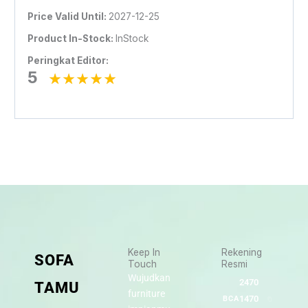
Price Valid Until:
2027-12-25
Product In-Stock:
InStock
Peringkat Editor:
5
Keep In
Rekening
SOFA
Touch
Resmi
Wujudkan
2470
TAMU
furniture
1470
BCA