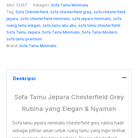
SKU:
133ST
Kategori:
Sofa Tamu Minimalis
Tag:
Sofa Chesterfield
,
sofa chesterfield grey
,
sofa chesterfield
jepara
,
sofa chesterfield minimalis
,
sofa jepara minimalis
,
sofa
ruang tamu elegan
,
sofa tamu abu abu
,
sofa tamu chesterfield
,
Sofa Tamu Jepara
,
Sofa Tamu Minimalis
,
Sofa Tamu Modern
,
sofa tamu premium
Brand:
Sofa Tamu Minimalis
Deskripsi
Sofa Tamu Jepara Chesterfield Grey
Rubina yang Elegan & Nyaman
Sofa tamu jepara minimalis chesterfield grey rubina hadir
sebagai pilihan aman untuk ruang tamu yang ingin terlihat