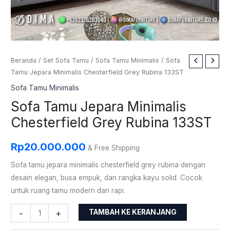
Kuantitas
Beranda
/
Set Sofa Tamu
/
Sofa Tamu Minimalis
/ Sofa
Tamu Jepara Minimalis Chesterfield Grey Rubina 133ST
Sofa
Tamu
Sofa Tamu Minimalis
Jepara
Sofa Tamu Jepara Minimalis
Minimalis
Chesterfield Grey Rubina 133ST
Chesterfield
Grey
Rp
20.000.000
& Free Shipping
Rubina
133ST
Sofa tamu jepara minimalis chesterfield grey rubina dengan
desain elegan, busa empuk, dan rangka kayu solid. Cocok
untuk ruang tamu modern dan rapi.
-
+
TAMBAH KE KERANJANG